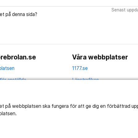
Senast uppda
let på denna sida?
rebrolan.se
Våra webbplatser
latsen
1177.se
för anställda
Länstrafiken
av personuppgifter
Vårdgivare
la
Utveckling
tet på webbplatsen ska fungera för att ge dig en förbättrad u
platsen.
ghetsredogörelse