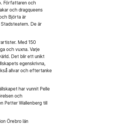
. Författaren och
drakar och dragqueens
och Björta är
 Stadsteatern. De är
artister. Med 150
nga och vuxna. Varje
d. Det blir ett unikt
ällskapets egenskrivna,
ckså allvar och eftertanke
llskapet har vunnit Pelle
örelsen och
 Petter Wallenberg till
ion Örebro län