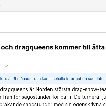
dd
 och dragqueens kommer till ått
10:12
n
ldre än 6 månader och kan innehålla information som inte lä
 dragqueens är Norden största drag-show-tea
h framför sagostunder för barn. De turnerar ju
sprakande sagostunder med sin egenskrivna 