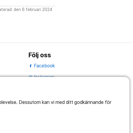
terad: den 6 februari 2024
Följ oss
Facebook
Instagram
portrait
LinkedIn
work_outline
pplevelse. Dessutom kan vi med ditt godkännande för