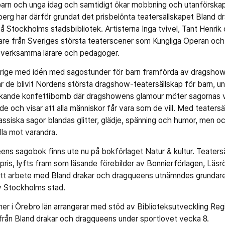
arn och unga idag och samtidigt ökar mobbning och utanförskap
berg har därför grundat det prisbelönta teatersällskapet Bland 
 Stockholms stadsbibliotek. Artisterna Inga tvivel, Tant Henrik 
are från Sveriges största teaterscener som Kungliga Operan och
sverksamma lärare och pedagoger.
verige med idén med sagostunder för barn framförda av dragshow
ar de blivit Nordens största dragshow-teatersällskap för barn, u
kande konfettibomb där dragshowens glamour möter sagornas värl
nde och visar att alla människor får vara som de vill. Med teaters
klassiska sagor blandas glitter, glädje, spänning och humor, men o
lla mot varandra.
ns sagobok finns ute nu på bokförlaget Natur & kultur. Teatersä
pris, lyfts fram som läsande förebilder av Bonnierförlagen, Läsr
 sitt arbete med Bland drakar och dragqueens utnämndes grundaren
v Stockholms stad.
ner i Örebro län arrangerar med stöd av Biblioteksutveckling Reg
rån Bland drakar och dragqueens under sportlovet vecka 8.