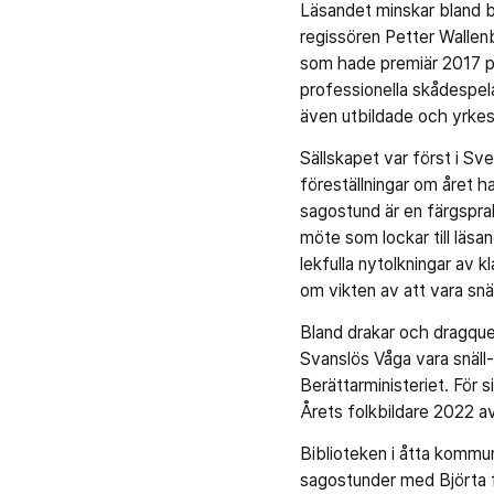
Läsandet minskar bland b
regissören Petter Wallen
som hade premiär 2017 på
professionella skådespel
även utbildade och yrke
Sällskapet var först i S
föreställningar om året h
sagostund är en färgspra
möte som lockar till läsa
lekfulla nytolkningar av 
om vikten av att vara snä
Bland drakar och dragquee
Svanslös Våga vara snäll-
Berättarministeriet. För
Årets folkbildare 2022 a
Biblioteken i åtta kommu
sagostunder med Björta f