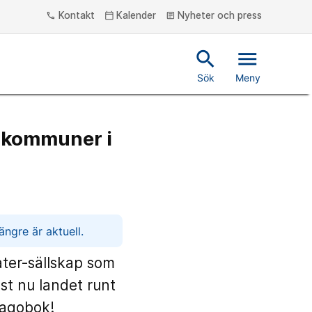
Kontakt
Kalender
Nyheter och press
phone
calendar_today
article
search
menu
Sök
Meny
a kommuner i
ngre är aktuell.
ter-sällskap som
st nu landet runt
sagobok!