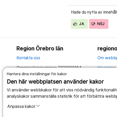
Hade du nytta av innehål
JA
NEJ
Region Örebro län
regiono
Kontakta oss
Om webbp
Organisationsnummer: 2321000164
Inloggning 
Hantera dina inställningar för kakor
Tillsammans skapar vi ett bättre liv
Hantering 
Den här webbplatsen använder kakor
Anslagstav
Vi använder webbkakor för att viss nödvändig funktionali
analyskakor sammanställa statistik för att förbättra webb
Tillgängli
Anpassa kakor