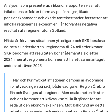
Analysen som presenteras i Ekonomirapporten visar att
inflationens effekter i form av prisökningar, ökade
pensionskostnader och ökade räntekostnader fortsätter att
urholka regionernas ekonomier. I år förväntas negativa
resultat i alla regioner utom Gotland.
Nästa år förvärras situationen ytterligare och SKR beräknar
de totala underskotten i regionerna till 24 miljarder kronor.
SKR bedömer att resultaten börjar återhämta sig efter
2024, men att regionerna kommer att ha ett sammantaget
underskott även 2025.
– När och hur mycket inflationen dämpas är avgörande
för utvecklingen på sikt, både vad gäller Region Örebro
län och Sveriges alla regioner. Men osäkerheten är stor
och det kommer att krävas kraftfulla åtgärder för att
reda ut den ekonomiska krisen. Mot bakgrund av detta
arbetar nu nämnder och verksamhet inom Region Örebro