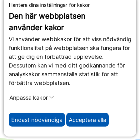
Hantera dina inställningar för kakor
1177.se
Den här webbplatsen
Länstrafiken
använder kakor
Vårdgivare
Vi använder webbkakor för att viss nödvändig
Utveckling
funktionalitet på webbplatsen ska fungera för
att ge dig en förbättrad upplevelse.
Dessutom kan vi med ditt godkännande för
Följ oss
analyskakor sammanställa statistik för att
Facebook
förbättra webbplatsen.
Instagram
portrait
Anpassa kakor
LinkedIn
work_outline
Endast nödvändiga
Acceptera alla