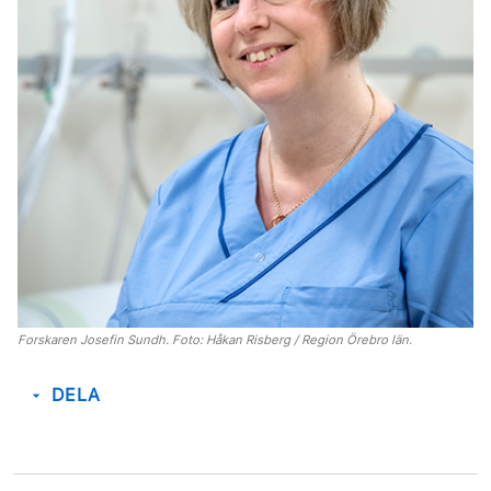
Forskaren Josefin Sundh. Foto: Håkan Risberg / Region Örebro län.
DELA
arrow_drop_down