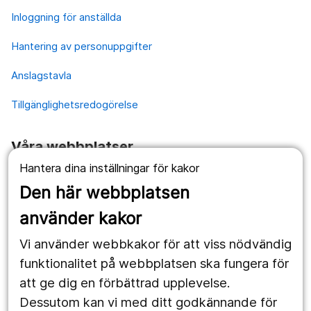
Inloggning för anställda
Hantering av personuppgifter
Anslagstavla
Tillgänglighetsredogörelse
Våra webbplatser
Hantera dina inställningar för kakor
1177.se
Den här webbplatsen
Länstrafiken
använder kakor
Vårdgivare
Vi använder webbkakor för att viss nödvändig
Utveckling
funktionalitet på webbplatsen ska fungera för
att ge dig en förbättrad upplevelse.
Dessutom kan vi med ditt godkännande för
Följ oss