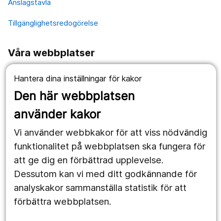
Anslagstavla
Tillgänglighetsredogörelse
Våra webbplatser
1177.se
Hantera dina inställningar för kakor
Länstrafiken
Den här webbplatsen
använder kakor
Vårdgivare
Vi använder webbkakor för att viss nödvändig
Utveckling
funktionalitet på webbplatsen ska fungera för
att ge dig en förbättrad upplevelse.
Följ oss
Dessutom kan vi med ditt godkännande för
analyskakor sammanställa statistik för att
Facebook
förbättra webbplatsen.
Instagram
portrait