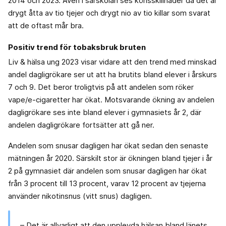
2014 och 2023. Även i särskolan ses könsskillnader då det är
drygt åtta av tio tjejer och drygt nio av tio killar som svarat
att de oftast mår bra.
Positiv trend för tobaksbruk bruten
Liv & hälsa ung 2023 visar vidare att den trend med minskad
andel dagligrökare ser ut att ha brutits bland elever i årskurs
7 och 9. Det beror troligtvis på att andelen som röker
vape/e-cigaretter har ökat. Motsvarande ökning av andelen
dagligrökare ses inte bland elever i gymnasiets år 2, där
andelen dagligrökare fortsätter att gå ner.
Andelen som snusar dagligen har ökat sedan den senaste
mätningen år 2020. Särskilt stor är ökningen bland tjejer i år
2 på gymnasiet där andelen som snusar dagligen har ökat
från 3 procent till 13 procent, varav 12 procent av tjejerna
använder nikotinsnus (vitt snus) dagligen.
– Det är allvarligt att den upplevda hälsan bland länets