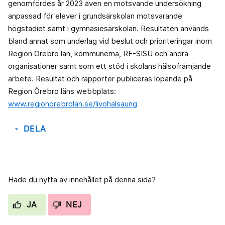
genomfördes år 2023 även en motsvande undersökning
anpassad för elever i grundsärskolan motsvarande
högstadiet samt i gymnasiesärskolan. Resultaten används
bland annat som underlag vid beslut och prioriteringar inom
Region Örebro län, kommunerna, RF-SISU och andra
organisationer samt som ett stöd i skolans hälsofrämjande
arbete. Resultat och rapporter publiceras löpande på
Region Örebro läns webbplats:
www.regionorebrolan.se/livohalsaung
DELA
arrow_drop_down
Hade du nytta av innehållet på denna sida?
JA
NEJ