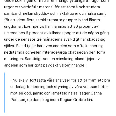
Undersökningen omfattar en mängd ytterligare frågor som
utgör ett värdefullt material för att förstå och studera
samband mellan skydds- och riskfaktorer och hälsa samt
för att identifiera särskilt utsatta grupper bland länets
ungdomar. Exempelvis kan nämnas att 20 procent av
tjejerna och 6 procent av killarna uppger att de någon gång
under de senaste tre månaderna avsiktligt har skadat sig
själva. Bland tjejer har även andelen som ofta känner sig
nedstämda och/eller irriterade/arga ökat sedan den förra
mätningen. Samtidigt ses en minskning bland tjejer av
andelen som har gott psykiskt välbefinnande.
–Nu ska vi fortsätta våra analyser för att ta fram ett bra
underlag för ledning och styrning av våra verksamheter
mot en god, jämlik och jämställd hälsa, säger Carina
Persson, epidemiolog inom Region Örebro län.