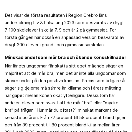
Det visar de första resultaten i Region Örebro läns
undersökning Liv & hälsa ung 2023 som besvarats av drygt
7 100 skolelever i skolår 7, 9 och år 2 på gymnasiet. För
första gången har också en anpassad version besvarats av
drygt 300 elever i grund- och gymnasiesärskolan.
Minskad andel som mår bra och ökande könsskillnader
När länets ungdomar får skatta sitt eget mående säger en
majoritet att de mår bra, men det är inte alla ungdomar som
skriver under på den positiva känslan. Precis som tidigare år
säger sig tjejerna må sämre än killarna och i årets mätning
har gapet mellan könen ökat ytterligare. Dessutom har
andelen elever som svarat att de mår ”bra” eller ”mycket
bra” på frågan ”Hur mår du oftast?” minskat markant de
senaste tio åren. Från 77 procent till 58 procent bland tjejer
och från 89 procent till 80 procent bland killar mellan åren