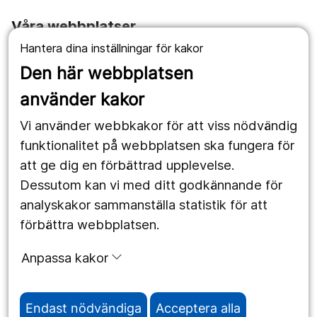
Våra webbplatser
Hantera dina inställningar för kakor
1177.se
Den här webbplatsen
Länstrafiken
använder kakor
Vårdgivare
Vi använder webbkakor för att viss nödvändig
Utveckling
funktionalitet på webbplatsen ska fungera för
att ge dig en förbättrad upplevelse.
Dessutom kan vi med ditt godkännande för
Följ oss
analyskakor sammanställa statistik för att
Facebook
förbättra webbplatsen.
Instagram
portrait
Anpassa kakor
LinkedIn
work_outline
Endast nödvändiga
Acceptera alla