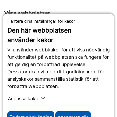
Våra webbplatser
Hantera dina inställningar för kakor
1177.se
Den här webbplatsen
Länstrafiken
använder kakor
Vårdgivare
Vi använder webbkakor för att viss nödvändig
Utveckling
funktionalitet på webbplatsen ska fungera för
att ge dig en förbättrad upplevelse.
Dessutom kan vi med ditt godkännande för
Följ oss
analyskakor sammanställa statistik för att
Facebook
förbättra webbplatsen.
Instagram
portrait
Anpassa kakor
LinkedIn
work_outline