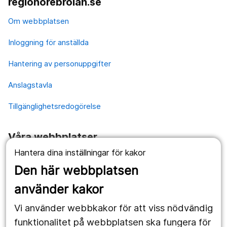
regionorebrolan.se
Om webbplatsen
Inloggning för anställda
Hantering av personuppgifter
Anslagstavla
Tillgänglighetsredogörelse
Våra webbplatser
Hantera dina inställningar för kakor
1177.se
Den här webbplatsen
Länstrafiken
använder kakor
Vårdgivare
Vi använder webbkakor för att viss nödvändig
Utveckling
funktionalitet på webbplatsen ska fungera för