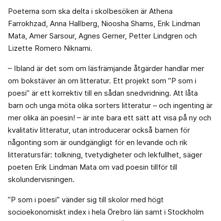
Poeterna som ska delta i skolbesöken är Athena
Farrokhzad, Anna Hallberg, Nioosha Shams, Erik Lindman
Mata, Amer Sarsour, Agnes Gerner, Petter Lindgren och
Lizette Romero Niknami.
– Ibland är det som om läsfrämjande åtgärder handlar mer
om bokstäver än om litteratur. Ett projekt som ”P som i
poesi” är ett korrektiv till en sådan snedvridning. Att låta
barn och unga möta olika sorters litteratur – och ingenting är
mer olika än poesin! – är inte bara ett sätt att visa på ny och
kvalitativ litteratur, utan introducerar också barnen för
någonting som är oundgängligt för en levande och rik
litteratursfär: tolkning, tvetydigheter och lekfullhet, säger
poeten Erik Lindman Mata om vad poesin tillför till
skolundervisningen.
”P som i poesi” vänder sig till skolor med högt
socioekonomiskt index i hela Örebro län samt i Stockholm