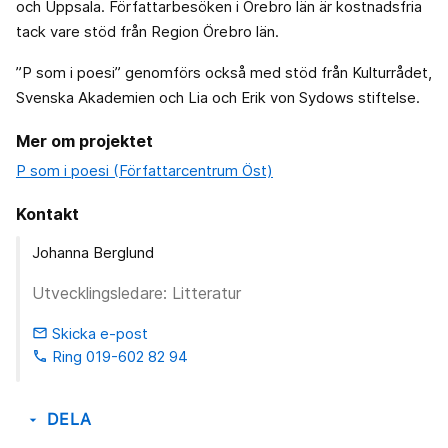
och Uppsala. Författarbesöken i Örebro län är kostnadsfria
tack vare stöd från Region Örebro län.
”P som i poesi” genomförs också med stöd från Kulturrådet,
Svenska Akademien och Lia och Erik von Sydows stiftelse.
Mer om projektet
P som i poesi (Författarcentrum Öst)
Kontakt
Johanna Berglund
Utvecklingsledare: Litteratur
Skicka e-post
email
Ring 019-602 82 94
phone
DELA
arrow_drop_down