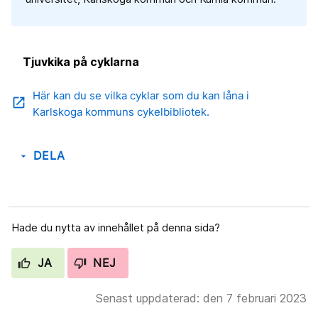
Tjuvkika på cyklarna
Här kan du se vilka cyklar som du kan låna i
open_in_new
Karlskoga kommuns cykelbibliotek.
DELA
arrow_drop_down
Hade du nytta av innehållet på denna sida?
JA
NEJ
Senast uppdaterad: den 7 februari 2023