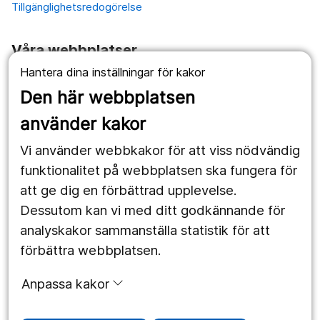
Tillgänglighetsredogörelse
Våra webbplatser
Hantera dina inställningar för kakor
1177.se
Den här webbplatsen
Länstrafiken
använder kakor
Vårdgivare
Vi använder webbkakor för att viss nödvändig
Utveckling
funktionalitet på webbplatsen ska fungera för
att ge dig en förbättrad upplevelse.
Dessutom kan vi med ditt godkännande för
Följ oss
analyskakor sammanställa statistik för att
Facebook
förbättra webbplatsen.
Instagram
portrait
Anpassa kakor
LinkedIn
work_outline