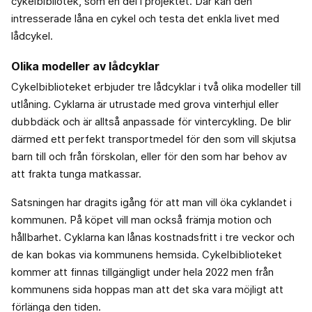
cykelbibliotek, som en del i projektet. Där kan den
intresserade låna en cykel och testa det enkla livet med
lådcykel.
Olika modeller av lådcyklar
Cykelbiblioteket erbjuder tre lådcyklar i två olika modeller till
utlåning. Cyklarna är utrustade med grova vinterhjul eller
dubbdäck och är alltså anpassade för vintercykling. De blir
därmed ett perfekt transportmedel för den som vill skjutsa
barn till och från förskolan, eller för den som har behov av
att frakta tunga matkassar.
Satsningen har dragits igång för att man vill öka cyklandet i
kommunen. På köpet vill man också främja motion och
hållbarhet. Cyklarna kan lånas kostnadsfritt i tre veckor och
de kan bokas via kommunens hemsida. Cykelbiblioteket
kommer att finnas tillgängligt under hela 2022 men från
kommunens sida hoppas man att det ska vara möjligt att
förlänga den tiden.