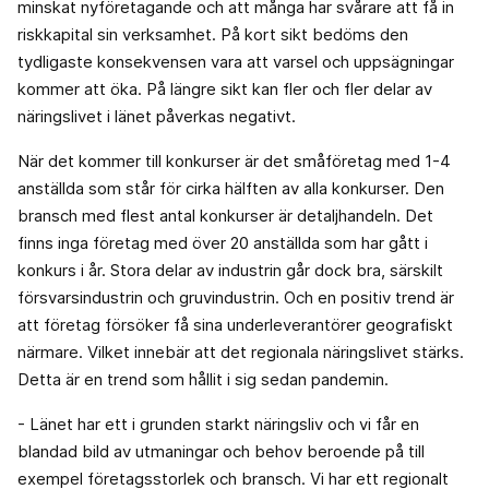
minskat nyföretagande och att många har svårare att få in
riskkapital sin verksamhet. På kort sikt bedöms den
tydligaste konsekvensen vara att varsel och uppsägningar
kommer att öka. På längre sikt kan fler och fler delar av
näringslivet i länet påverkas negativt.
När det kommer till konkurser är det småföretag med 1-4
anställda som står för cirka hälften av alla konkurser. Den
bransch med flest antal konkurser är detaljhandeln. Det
finns inga företag med över 20 anställda som har gått i
konkurs i år. Stora delar av industrin går dock bra, särskilt
försvarsindustrin och gruvindustrin. Och en positiv trend är
att företag försöker få sina underleverantörer geografiskt
närmare. Vilket innebär att det regionala näringslivet stärks.
Detta är en trend som hållit i sig sedan pandemin.
- Länet har ett i grunden starkt näringsliv och vi får en
blandad bild av utmaningar och behov beroende på till
exempel företagsstorlek och bransch. Vi har ett regionalt