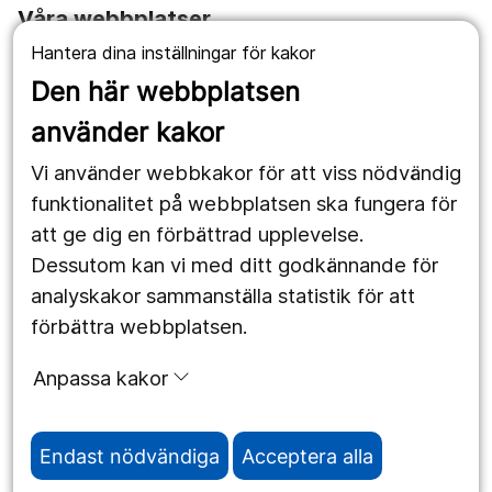
Våra webbplatser
Hantera dina inställningar för kakor
1177.se
Den här webbplatsen
Länstrafiken
använder kakor
Vårdgivare
Vi använder webbkakor för att viss nödvändig
Utveckling
funktionalitet på webbplatsen ska fungera för
att ge dig en förbättrad upplevelse.
Dessutom kan vi med ditt godkännande för
Följ oss
analyskakor sammanställa statistik för att
Facebook
förbättra webbplatsen.
Instagram
portrait
Anpassa kakor
LinkedIn
work_outline
Endast nödvändiga
Acceptera alla