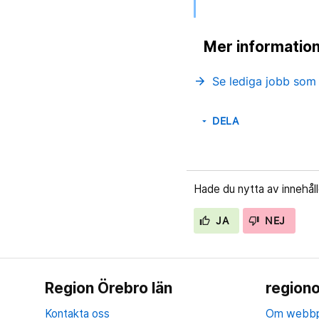
Mer informatio
Se lediga jobb som 
arrow_forward
DELA
arrow_drop_down
Hade du nytta av innehål
JA
NEJ
Region Örebro län
regiono
Kontakta oss
Om webbp