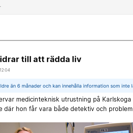
dd
drar till att rädda liv
12:04
n
ldre än 6 månader och kan innehålla information som inte lä
rvar medicinteknisk utrustning på Karlskoga l
 där hon får vara både detektiv och problem