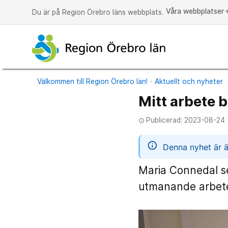
Våra webbplatser
a
Du är på Region Örebro läns webbplats.
Välkommen till Region Örebro län!
Aktuellt och nyheter
Mitt arbete bi
Publicerad: 2023-08-24 
access_time
informatio
Denna nyhet är ä
Maria Connedal se
utmanande arbete