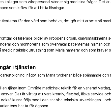
nes kollegor som vårdpersonal vänder sig med sina frågor. Det är
pen som krävs för att hitta lösningar.
t patienterna får den vård som behövs, det gör mitt arbete så meni
tgar detaljerade bilder av kroppens organ, dialysmaskinerna som 
fungerar och monitorerna som övervakar patienternas hjärtan och
å medicinteknisk utrustning som Maria hanterar och som kräver sp
ngår i tjänsten
 vidareutbildning, något som Maria tycker är både spännande och r
ll en tjänst inom Område medicinsk teknik får en varierad vardag,
ansvar. Det är viktigt att vara kreativ, flexibel, älska service och
ckså kunna följa med i den snabba tekniska utvecklingen - och 
 patientens bästa för ögonen.