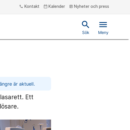
Kontakt
Kalender
Nyheter och press
phone
calendar_today
article
search
menu
Sök
Meny
ngre är aktuell.
asarett. Ett
lösare.