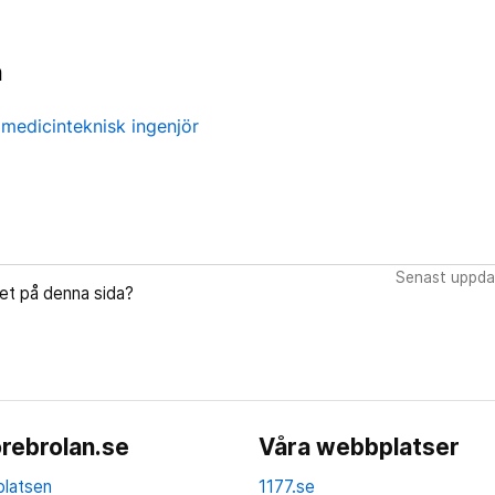
n
medicinteknisk ingenjör
Senast uppda
let på denna sida?
rebrolan.se
Våra webbplatser
latsen
1177.se