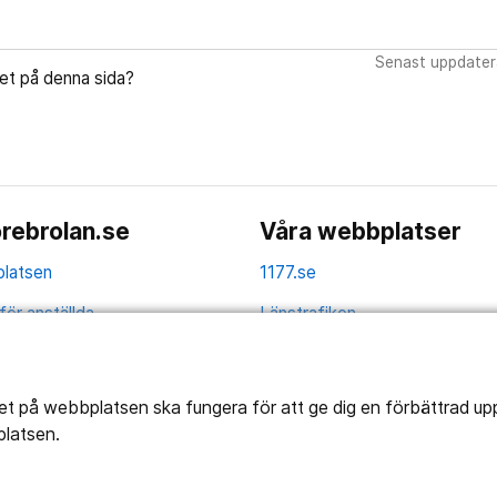
Senast uppdater
let på denna sida?
rebrolan.se
Våra webbplatser
latsen
1177.se
för anställda
Länstrafiken
av personuppgifter
Vårdgivare
la
Utveckling
tet på webbplatsen ska fungera för att ge dig en förbättrad u
platsen.
ghetsredogörelse