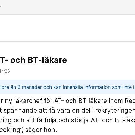
dd
AT- och BT-läkare
14:26
n
ldre än 6 månader och kan innehålla information som inte lä
r ny läkarchef för AT- och BT-läkare inom Reg
t spännande att få vara en del i rekryteringe
ing och att få följa och stödja AT- och BT-läk
eckling”, säger hon.