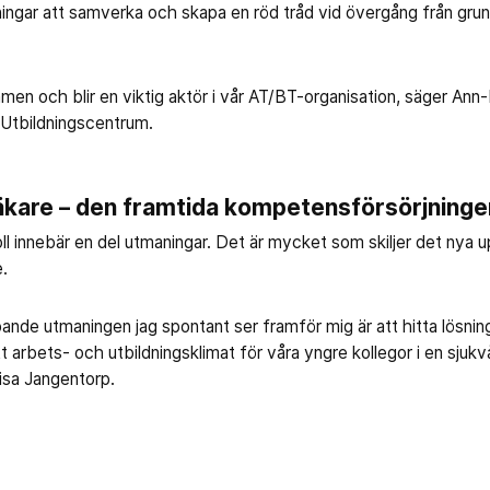
ngar att samverka och skapa en röd tråd vid övergång från grundu
men och blir en viktig aktör i vår AT/BT-organisation, säger Ann-
Utbildningscentrum.
läkare – den framtida kompetensförsörjninge
ll innebär en del utmaningar. Det är mycket som skiljer det nya
e.
ande utmaningen jag spontant ser framför mig är att hitta lösning
t arbets- och utbildningsklimat för våra yngre kollegor i en sjukvå
isa Jangentorp.