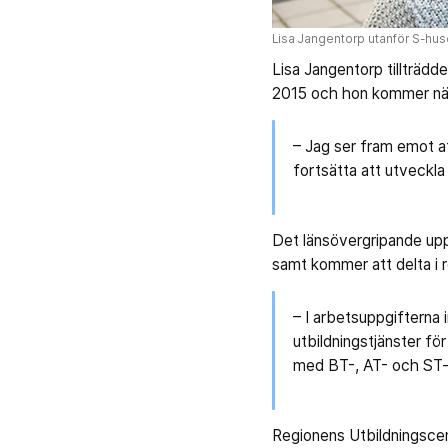
Lisa Jangentorp utanför S-huse
Lisa Jangentorp tillträdd
2015 och hon kommer närm
– Jag ser fram emot a
fortsätta att utveckla
Det länsövergripande upp
samt kommer att delta i 
– I arbetsuppgifterna 
utbildningstjänster fö
med BT-, AT- och ST-f
Regionens Utbildningscen