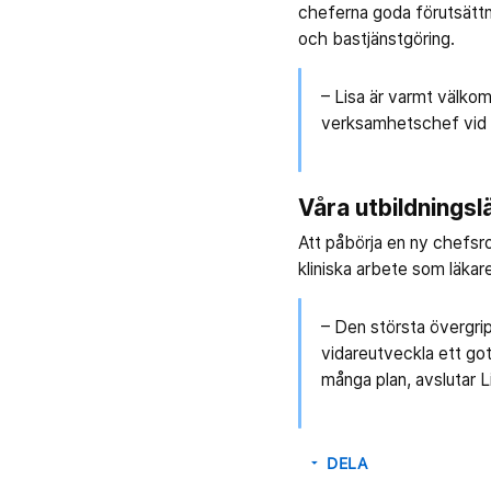
cheferna goda förutsättni
och bastjänstgöring.
– Lisa är varmt välkom
verksamhetschef vid 
Våra utbildnings
Att påbörja en ny chefsro
kliniska arbete som läkar
– Den största övergrip
vidareutveckla ett got
många plan, avslutar L
DELA
arrow_drop_down