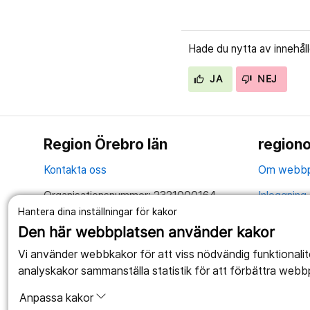
Hade du nytta av innehål
JA
NEJ
Region Örebro län
regiono
Kontakta oss
Om webbp
Organisationsnummer: 2321000164
Inloggning 
Hantera dina inställningar för kakor
Tillsammans skapar vi ett bättre liv
Hantering 
Den här webbplatsen använder kakor
Anslagstav
Vi använder webbkakor för att viss nödvändig funktionali
analyskakor sammanställa statistik för att förbättra webb
Tillgängli
Anpassa kakor