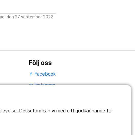
ad: den 27 september 2022
Följ oss
Facebook
Instagram
portrait
LinkedIn
work_outline
pplevelse. Dessutom kan vi med ditt godkännande för