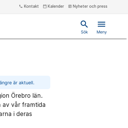
Kontakt
Kalender
Nyheter och press
phone
calendar_today
article
search
menu
Sök
Meny
ngre är aktuell.
ion Örebro län.
n av vår framtida
arna i deras