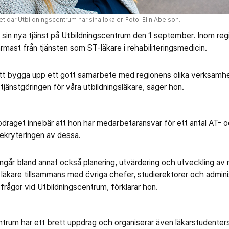
t där Utbildningscentrum har sina lokaler. Foto: Elin Abelson.
e sin nya tjänst på Utbildningscentrum den 1 september. Inom reg
ast från tjänsten som ST-läkare i rehabiliteringsmedicin.
tt bygga upp ett gott samarbete med regionens olika verksamhe
 tjänstgöringen för våra utbildningsläkare, säger hon.
draget innebär att hon har medarbetaransvar för ett antal AT- o
rekryteringen av dessa.
ingår bland annat också planering, utvärdering och utveckling av
r läkare tillsammans med övriga chefer, studierektorer och admin
rågor vid Utbildningscentrum, förklarar hon.
trum har ett brett uppdrag och organiserar även läkarstudenter