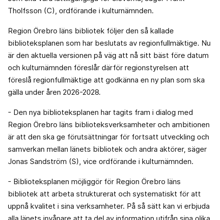
Tholfsson (C), ordförande i kulturnämnden.
Region Örebro läns bibliotek följer den så kallade
biblioteksplanen som har beslutats av regionfullmäktige. Nu
är den aktuella versionen på väg att nå sitt bäst före datum
och kulturnämnden föreslår därför regionstyrelsen att
föreslå regionfullmäktige att godkänna en ny plan som ska
gälla under åren 2026-2028.
- Den nya biblioteksplanen har tagits fram i dialog med
Region Örebro läns biblioteksverksamheter och ambitionen
är att den ska ge förutsättningar för fortsatt utveckling och
samverkan mellan länets bibliotek och andra aktörer, säger
Jonas Sandström (S), vice ordförande i kulturnämnden.
- Biblioteksplanen möjliggör för Region Örebro läns
bibliotek att arbeta strukturerat och systematiskt för att
uppnå kvalitet i sina verksamheter. På så sätt kan vi erbjuda
alla länets invånare att ta del av information utifrån sina olika