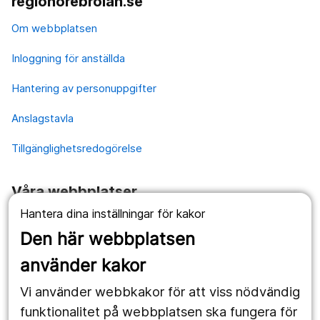
regionorebrolan.se
Om webbplatsen
Inloggning för anställda
Hantering av personuppgifter
Anslagstavla
Tillgänglighetsredogörelse
Våra webbplatser
Hantera dina inställningar för kakor
1177.se
Den här webbplatsen
Länstrafiken
använder kakor
Vårdgivare
Vi använder webbkakor för att viss nödvändig
Utveckling
funktionalitet på webbplatsen ska fungera för