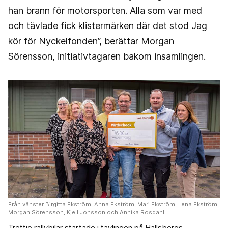
han brann för motorsporten. Alla som var med
och tävlade fick klistermärken där det stod Jag
kör för Nyckelfonden”, berättar Morgan
Sörensson, initiativtagaren bakom insamlingen.
Från vänster Birgitta Ekström, Anna Ekström, Mari Ekström, Lena Ekström,
Morgan Sörensson, Kjell Jonsson och Annika Rosdahl.
Trettio rallybilar startade i tävlingen på Hallsbergs