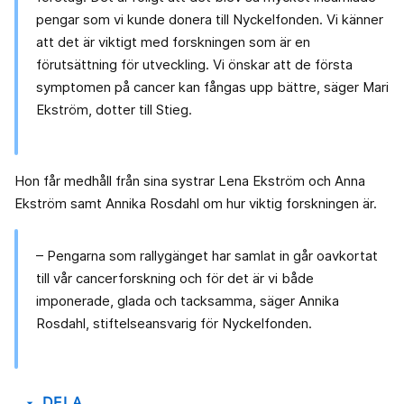
pengar som vi kunde donera till Nyckelfonden. Vi känner
att det är viktigt med forskningen som är en
förutsättning för utveckling. Vi önskar att de första
symptomen på cancer kan fångas upp bättre, säger Mari
Ekström, dotter till Stieg.
Hon får medhåll från sina systrar Lena Ekström och Anna
Ekström samt Annika Rosdahl om hur viktig forskningen är.
– Pengarna som rallygänget har samlat in går oavkortat
till vår cancerforskning och för det är vi både
imponerade, glada och tacksamma, säger Annika
Rosdahl, stiftelseansvarig för Nyckelfonden.
DELA
arrow_drop_down