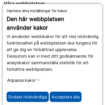
Våra webbplatser
Hantera dina inställningar för kakor
1177.se
Den här webbplatsen
Länstrafiken
använder kakor
Vårdgivare
Vi använder webbkakor för att viss nödvändig
Utveckling
funktionalitet på webbplatsen ska fungera för
att ge dig en förbättrad upplevelse.
Dessutom kan vi med ditt godkännande för
Följ oss
analyskakor sammanställa statistik för att
Facebook
förbättra webbplatsen.
Instagram
portrait
Anpassa kakor
LinkedIn
work_outline
Endast nödvändiga
Acceptera alla