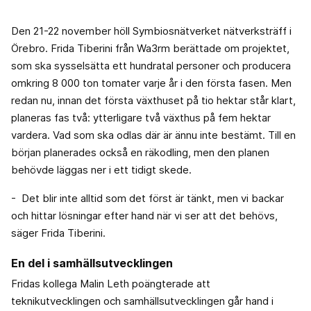
Den 21-22 november höll Symbiosnätverket nätverksträff i
Örebro. Frida Tiberini från Wa3rm berättade om projektet,
som ska sysselsätta ett hundratal personer och producera
omkring 8 000 ton tomater varje år i den första fasen. Men
redan nu, innan det första växthuset på tio hektar står klart,
planeras fas två: ytterligare två växthus på fem hektar
vardera. Vad som ska odlas där är ännu inte bestämt. Till en
början planerades också en räkodling, men den planen
behövde läggas ner i ett tidigt skede.
- Det blir inte alltid som det först är tänkt, men vi backar
och hittar lösningar efter hand när vi ser att det behövs,
säger Frida Tiberini.
En del i samhällsutvecklingen
Fridas kollega Malin Leth poängterade att
teknikutvecklingen och samhällsutvecklingen går hand i