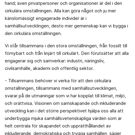
hand; även privatpersoner och organisationer är del i den
cirkulära omställningen. Alla kan göra något och ju mer
känslomässigt engagerade individer är i
samhällsutvecklingen, desto mer gemenskap kan vi bygga i
den cirkulära omställningen.
Vi står tillsammans i den stora omställningen, från fossilt till
förnybart och från linjärt till cirkulärt. Den förutsätter att alla
engagerar sig och samverkar: industri, näringsliv,
civilsamhälle, akademi och offentlig sektor.
- Tillsammans behöver vi verka för att den cirkulära
omställningen, tillsammans med samhällsutvecklingen,
svarar på de utmaningar som vi har kopplat till klimat, miljö,
och orättvisa. Visionen om samskapande och inkluderande
utveckling kan i det större perspektivet hjälpa oss alla att
underbygga mjuka samhällsvetenskapliga värden som är
helt centrala för skapandet och upprätthållandet av
inkluderande, demokratiska och trygga samhällen, säger