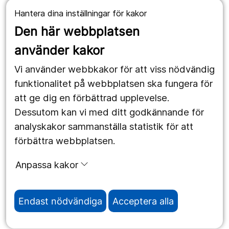
Hantera dina inställningar för kakor
1177.se
Den här webbplatsen
Länstrafiken
använder kakor
Vårdgivare
Vi använder webbkakor för att viss nödvändig
Utveckling
funktionalitet på webbplatsen ska fungera för
att ge dig en förbättrad upplevelse.
Dessutom kan vi med ditt godkännande för
Följ oss
analyskakor sammanställa statistik för att
Facebook
förbättra webbplatsen.
Instagram
portrait
Anpassa kakor
LinkedIn
work_outline
Endast nödvändiga
Acceptera alla