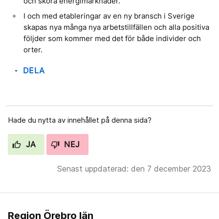
och sköra energimarknader.
I och med etableringar av en ny bransch i Sverige
skapas nya många nya arbetstillfällen och alla positiva
följder som kommer med det för både individer och
orter.
DELA
arrow_drop_down
Hade du nytta av innehållet på denna sida?
JA
NEJ
Senast uppdaterad: den 7 december 2023
Region Örebro län