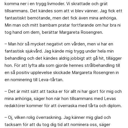
komma ner i en trygg livmoder. Vi skrattade och grät
tillsammans. Det kändes som att vi blev vänner. Jag fick ett
fantastiskt bemötande, men det fick även mina anhöriga.
Min man och mitt barnbarn pratar fortfarande om hur bra ni
tog hand om dem, berättar Margareta Rosengren.
– Man hör så mycket negativt om vården, men vi har en
fantastisk sjukvård. Jag kände mig trygg under hela min
behandling och det kändes aldrig jobbigt att gå hit, tillägger
hon. För att lyfta alla som gjorde hennes strålbehandling till
en så positiv upplevelse skickade Margareta Rosengren in
en nominering till Leva-tårtan.
– Det är mitt sätt att tacka er för allt ni har gjort för mig och
mina anhöriga, säger hon när hon tillsammans med Levas
redaktörer kommer för att överraska med tårta och diplom.
– Oj, vilken rolig överraskning. Jag känner mig glad och
tacksam för att du tog dig tid att nominera oss, säger