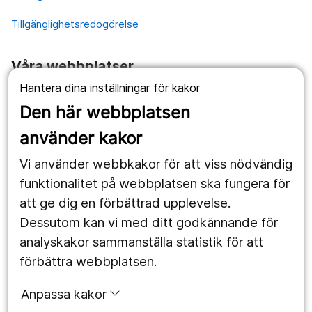
Tillgänglighetsredogörelse
Våra webbplatser
Hantera dina inställningar för kakor
1177.se
Den här webbplatsen
Länstrafiken
använder kakor
Vårdgivare
Vi använder webbkakor för att viss nödvändig
Utveckling
funktionalitet på webbplatsen ska fungera för
att ge dig en förbättrad upplevelse.
Dessutom kan vi med ditt godkännande för
Följ oss
analyskakor sammanställa statistik för att
Facebook
förbättra webbplatsen.
Instagram
portrait
Anpassa kakor