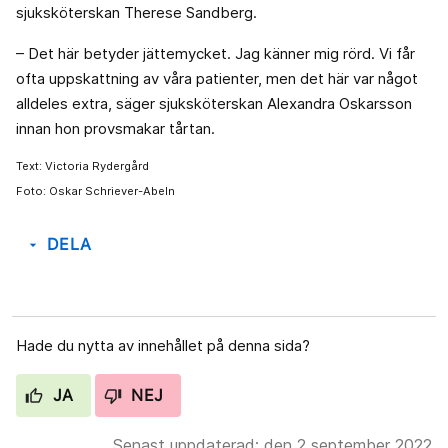
sjuksköterskan Therese Sandberg.
– Det här betyder jättemycket. Jag känner mig rörd. Vi får
ofta uppskattning av våra patienter, men det här var något
alldeles extra, säger sjuksköterskan Alexandra Oskarsson
innan hon provsmakar tårtan.
Text: Victoria Rydergård
Foto: Oskar Schriever-Abeln
DELA
arrow_drop_down
Hade du nytta av innehållet på denna sida?
JA
NEJ
Senast uppdaterad: den 2 september 2022