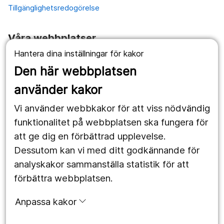
Tillgänglighetsredogörelse
Våra webbplatser
Hantera dina inställningar för kakor
1177.se
Den här webbplatsen
Länstrafiken
använder kakor
Vårdgivare
Vi använder webbkakor för att viss nödvändig
Utveckling
funktionalitet på webbplatsen ska fungera för
att ge dig en förbättrad upplevelse.
Dessutom kan vi med ditt godkännande för
Följ oss
analyskakor sammanställa statistik för att
Facebook
förbättra webbplatsen.
Instagram
portrait
Anpassa kakor
LinkedIn
work_outline