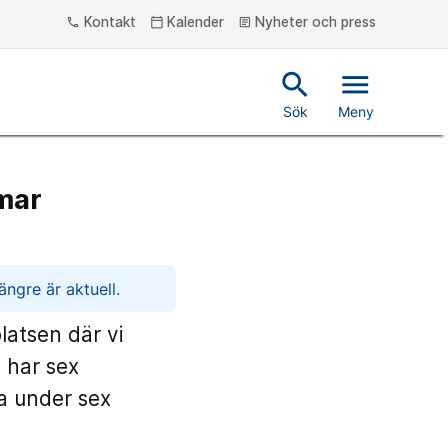
Kontakt
Kalender
Nyheter och press
phone
calendar_today
article
search
menu
Sök
Meny
mar
ngre är aktuell.
latsen där vi
 har sex
ta under sex