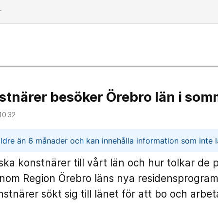
dd
tnärer besöker Örebro län i som
10:32
n
ldre än 6 månader och kan innehålla information som inte lä
ka konstnärer till vårt län och hur tolkar de p
enom Region Örebro läns nya residensprogram
nstnärer sökt sig till länet för att bo och arbe