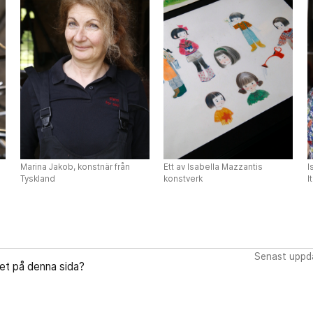
Marina Jakob, konstnär från
Ett av Isabella Mazzantis
I
Tyskland
konstverk
I
Senast uppda
let på denna sida?