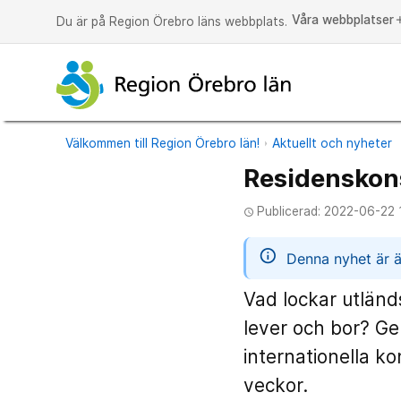
Våra webbplatser
a
Du är på Region Örebro läns webbplats.
Välkommen till Region Örebro län!
Aktuellt och nyheter
Residenskons
Publicerad: 2022-06-22 
access_time
informatio
Denna nyhet är ä
Vad lockar utländs
lever och bor? G
internationella ko
veckor.