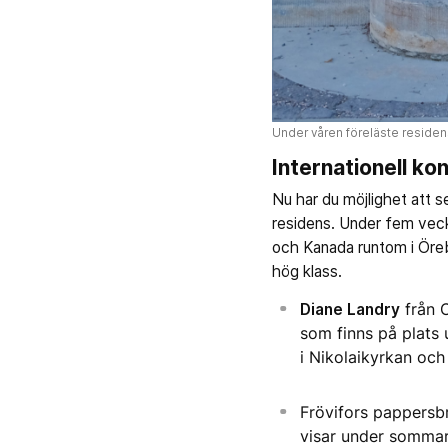
Under våren föreläste residen
Internationell kon
Nu har du möjlighet att 
residens. Under fem veck
och Kanada runtom i Örebr
hög klass.
Diane Landry
från C
som finns på plats
i Nikolaikyrkan oc
Frövifors pappersbr
visar under sommare