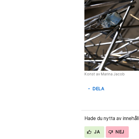
Konst av Marina Jacob
DELA
arrow_drop_down
Hade du nytta av innehål
JA
NEJ