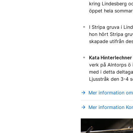
kring Lindesberg oc
öppet hela sommar
I Stripa gruva i Li
hon hört Stripa gru
skapade utifrån des
Kata Hinterlechner
verk på Alntorps ö 
med i detta deltaga
Ljusstråk den 3-4 
Mer information om
arrow_forward
Mer information Kon
arrow_forward