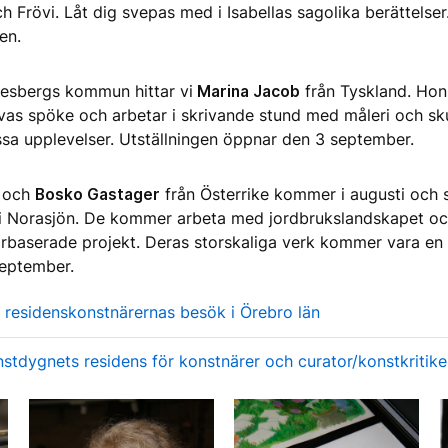
h Frövi. Låt dig svepas med i Isabellas sagolika berättelser
en.
ndesbergs kommun hittar vi
Marina Jacob
från Tyskland. Hon
vas spöke och arbetar i skrivande stund med måleri och skul
sa upplevelser. Utställningen öppnar den 3 september.
och
Bosko Gastager
från Österrike kommer i augusti och 
i Norasjön. De kommer arbeta med jordbrukslandskapet och 
rbaserade projekt. Deras storskaliga verk kommer vara en 
september.
 residenskonstnärernas besök i Örebro län
stdygnets residens för konstnärer och curator/konstkritike