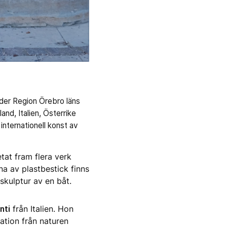
nder Region Örebro läns
nd, Italien, Österrike
internationell konst av
tat fram flera verk
a av plastbestick finns
kulptur av en båt.
nti
från Italien. Hon
ation från naturen