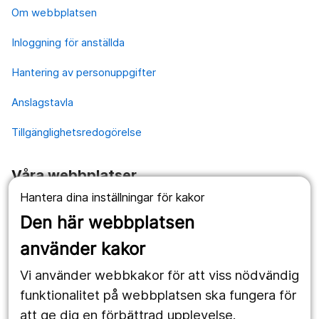
Om webbplatsen
Inloggning för anställda
Hantering av personuppgifter
Anslagstavla
Tillgänglighetsredogörelse
Våra webbplatser
Hantera dina inställningar för kakor
1177.se
Den här webbplatsen
Länstrafiken
använder kakor
Vårdgivare
Vi använder webbkakor för att viss nödvändig
Utveckling
funktionalitet på webbplatsen ska fungera för
att ge dig en förbättrad upplevelse.