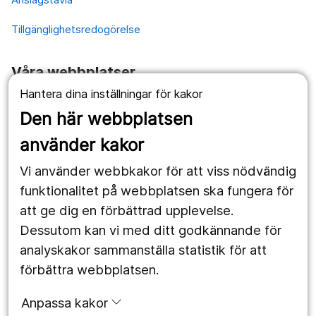
Tillgänglighetsredogörelse
Våra webbplatser
Hantera dina inställningar för kakor
1177.se
Den här webbplatsen
Länstrafiken
använder kakor
Vårdgivare
Vi använder webbkakor för att viss nödvändig
Utveckling
funktionalitet på webbplatsen ska fungera för
att ge dig en förbättrad upplevelse.
Dessutom kan vi med ditt godkännande för
Följ oss
analyskakor sammanställa statistik för att
Facebook
förbättra webbplatsen.
Instagram
portrait
Anpassa kakor