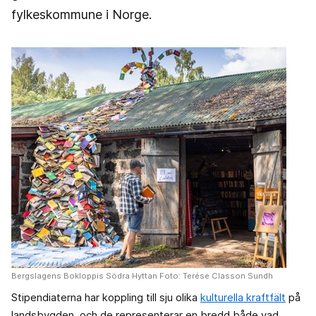
fylkeskommune i Norge.
Bergslagens Bokloppis Södra Hyttan Foto: Terése Classon Sundh
Stipendiaterna har koppling till sju olika
kulturella kraftfält
på
landsbygden, och de representerar en bredd både vad