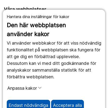
Våra webbplatser
Hantera dina inställningar för kakor
1177.se
Den här webbplatsen
Länstrafiken
använder kakor
Vårdgivare
Vi använder webbkakor för att viss nödvändig
Utveckling
funktionalitet på webbplatsen ska fungera för
att ge dig en förbättrad upplevelse.
Dessutom kan vi med ditt godkännande för
Följ oss
analyskakor sammanställa statistik för att
Facebook
förbättra webbplatsen.
Instagram
portrait
Anpassa kakor
LinkedIn
work_outline
Endast nödvändiga
Acceptera alla