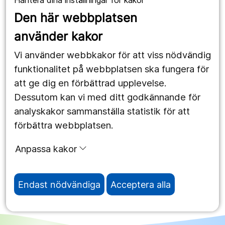
Hantera dina inställningar för kakor
1177.se
Den här webbplatsen
Länstrafiken
använder kakor
Vårdgivare
Vi använder webbkakor för att viss nödvändig
Utveckling
funktionalitet på webbplatsen ska fungera för
att ge dig en förbättrad upplevelse.
Dessutom kan vi med ditt godkännande för
Följ oss
analyskakor sammanställa statistik för att
Facebook
förbättra webbplatsen.
Instagram
portrait
Anpassa kakor
LinkedIn
work_outline
Endast nödvändiga
Acceptera alla