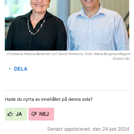
Forskarna Helena Backman och David Simmons. Foto: Maria Bergman/Region
Örebro län.
DELA
arrow_drop_down
Hade du nytta av innehållet på denna sida?
JA
NEJ
Senast uppdaterad: den 24 juni 2024