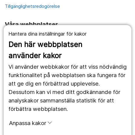
Tillgänglighetsredogörelse
Våra webbplatser
Hantera dina inställningar för kakor
1177.se
Den här webbplatsen
Länstrafiken
använder kakor
Vårdgivare
Vi använder webbkakor för att viss nödvändig
Utveckling
funktionalitet på webbplatsen ska fungera för
att ge dig en förbättrad upplevelse.
Dessutom kan vi med ditt godkännande för
Följ oss
analyskakor sammanställa statistik för att
Facebook
förbättra webbplatsen.
Instagram
portrait
Anpassa kakor
LinkedIn
work_outline