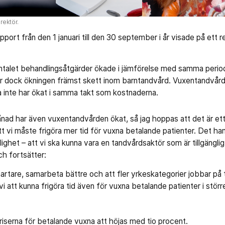
rektör.
pport från den 1 januari till den 30 september i år visade på ett 
talet behandlingsåtgärder ökade i jämförelse med samma period
r dock ökningen främst skett inom barntandvård. Vuxentandvården
a inte har ökat i samma takt som kostnaderna.
ad har även vuxentandvården ökat, så jag hoppas att det är ett
er att vi måste frigöra mer tid för vuxna betalande patienter. Det 
ighet – att vi ska kunna vara en tandvårdsaktör som är tillgängli
h fortsätter:
artare, samarbeta bättre och att fler yrkeskategorier jobbar p
i att kunna frigöra tid även för vuxna betalande patienter i störr
iserna för betalande vuxna att höjas med tio procent.