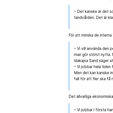
– Det kanske är det so
tandvården. Det är kl
För att minska de intern
– Vi vill använda den p
man gör störst nytta. 
Idakajsa Sand säger att
– Vi jobbar hela tiden 
Men det kan kanske inn
fall för att fler ska få
Det allvarliga ekonomisk
– Vi jobbar i första h