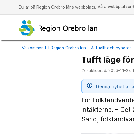
Våra webbplatser
a
Du är på Region Örebro läns webbplats.
Välkommen till Region Örebro län!
Aktuellt och nyheter
Tufft läge f
Publicerad: 2023-11-24 
access_time
informatio
Denna nyhet är ä
För Folktandvårde
intäkterna. – Det 
Sand, folktandvår