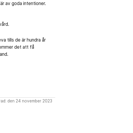
är av goda intentioner.
vård.
a tills de är hundra år
kommer det att få
Sand.
rad: den 24 november 2023