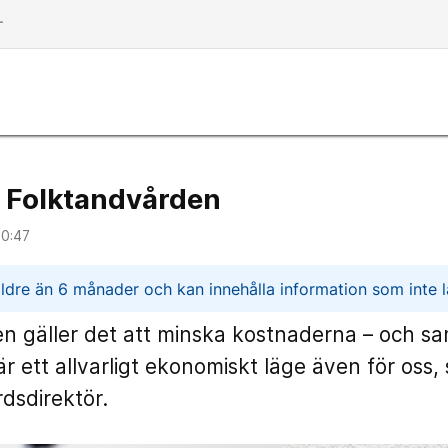
dd
ör Folktandvården
10:47
n
ldre än 6 månader och kan innehålla information som inte lä
n gäller det att minska kostnaderna – och sa
är ett allvarligt ekonomiskt läge även för oss,
dsdirektör.