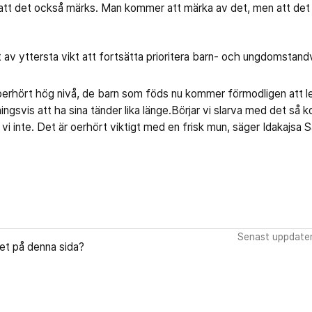
n att det också märks. Man kommer att märka av det, men att det 
 av yttersta vikt att fortsätta prioritera barn- och ungdomstand
oerhört hög nivå, de barn som föds nu kommer förmodligen att lev
svis att ha sina tänder lika länge.Börjar vi slarva med det så 
 vi inte. Det är oerhört viktigt med en frisk mun, säger Idakajsa 
Senast uppdate
let på denna sida?