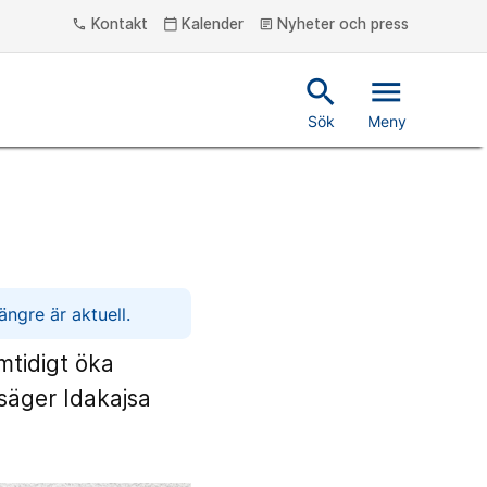
Kontakt
Kalender
Nyheter och press
phone
calendar_today
article
search
menu
Sök
Meny
ngre är aktuell.
mtidigt öka
 säger Idakajsa