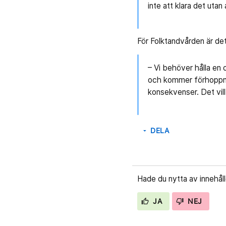
inte att klara det uta
För Folktandvården är det
– Vi behöver hålla en 
och kommer förhoppning
konsekvenser. Det vill
DELA
arrow_drop_down
Hade du nytta av innehål
JA
NEJ