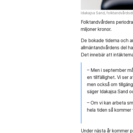
Idakajsa Sand, folktandvårdsdi
Folktand­vårdens periodra
miljoner kronor.
De bokade tiderna och an
allmäntandvårdens del ha
Det innebär att intäktern
– Men i september mån
en tillfällighet. Vi s
men också om tillgängl
säger Idakajsa Sand oc
– Om vi kan arbeta sm
hela tiden så kommer v
Under nästa år kommer pr