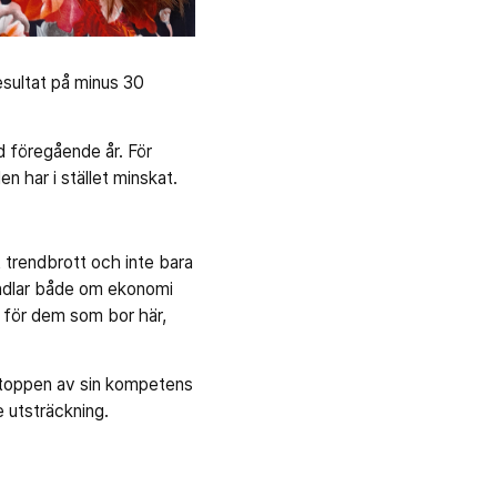
resultat på minus 30
 föregående år. För
 har i stället minskat.
 trendbrott och inte bara
handlar både om ekonomi
g för dem som bor här,
å toppen av sin kompetens
e utsträckning.