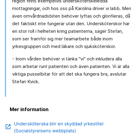
region finns exempelvis undersköterskeledda
mottagningar, och hos oss på Karolina driver vi labb. Men
även omvårdnadsbiten behöver lyftas och glorifieras, då
det faktiskt inte fungerar utan den. Undersköterskor har
en stor roll i helheten kring patienterna, säger Stefan,
som ser framför sig mer teamarbete både inom
yrkesgruppen och med läkare och sjuksköterskor.
- Inom vården behöver vi tänka "vi" och inkludera alla
som arbetar runt patienten och även patienten. Vi är alla
viktiga pusselbitar för att det ska fungera bra, avslutar
Stefan Kvick.
Mer information
Undersköterska blir en skyddad yrkestitel
open_in_new
(Socialstyrelsens webbplats)