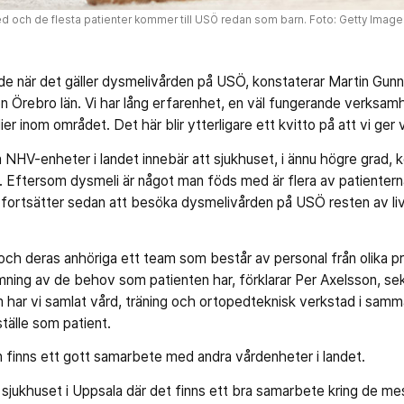
 och de flesta patienter kommer till USÖ redan som barn. Foto: Getty Image
nde när det gäller dysmelivården på USÖ, konstaterar Martin Gu
ion Örebro län. Vi har lång erfarenhet, en väl fungerande verksa
r inom området. Det här blir ytterligare ett kvitto på att vi ger
a NHV-enheter i landet innebär att sjukhuset, i ännu högre grad,
et. Eftersom dysmeli är något man föds med är flera av patiente
 fortsätter sedan att besöka dysmelivården på USÖ resten av live
a och deras anhöriga ett team som består av personal från olika 
ning av de behov som patienten har, förklarar Per Axelsson, se
har vi samlat vård, träning och ortopedteknisk verkstad i samm
ställe som patient.
finns ett gott samarbete med andra vårdenheter i landet.
sjukhuset i Uppsala där det finns ett bra samarbete kring de m