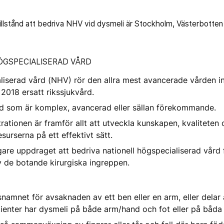
tillstånd att bedriva NHV vid dysmeli är Stockholm, Västerbotten
ÖGSPECIALISERAD VÅRD
aliserad vård (NHV) rör den allra mest avancerade vården i
 2018 ersatt rikssjukvård.
d som är komplex, avancerad eller sällan förekommande.
ationen är framför allt att utveckla kunskapen, kvaliteten
surserna på ett effektivt sätt.
are uppdraget att bedriva nationell högspecialiserad vård
v de botande kirurgiska ingreppen.
namnet för avsaknaden av ett ben eller en arm, eller delar
ienter har dysmeli på både arm/hand och fot eller på båda 