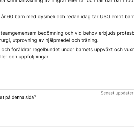
kså sammanväxning av fingrar eller tår och fall där barn f
je år 60 barn med dysmeli och redan idag tar USÖ emot barn
en teamgemensam bedömning och vid behov erbjuds protesb
rurgi, utprovning av hjälpmedel och träning.
 och föräldrar regelbundet under barnets uppväxt och vuxn
ler och uppföljningar.
Senast uppdater
let på denna sida?