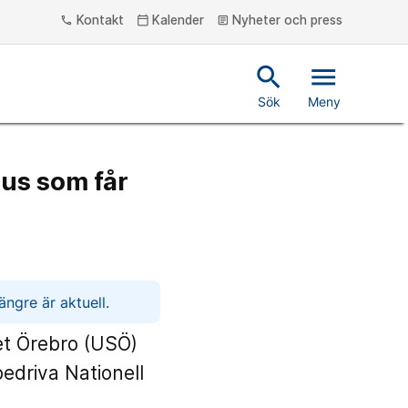
Kontakt
Kalender
Nyheter och press
phone
calendar_today
article
search
menu
Sök
Meny
hus som får
ngre är aktuell.
et Örebro (USÖ)
 bedriva Nationell