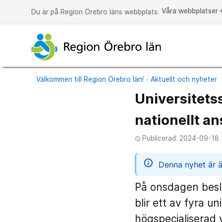
Våra webbplatser
a
Du är på Region Örebro läns webbplats.
Välkommen till Region Örebro län!
Aktuellt och nyheter
Universitets
nationellt an
Publicerad: 2024-09-18 
access_time
informatio
Denna nyhet är ä
På onsdagen beslu
blir ett av fyra un
högspecialiserad 