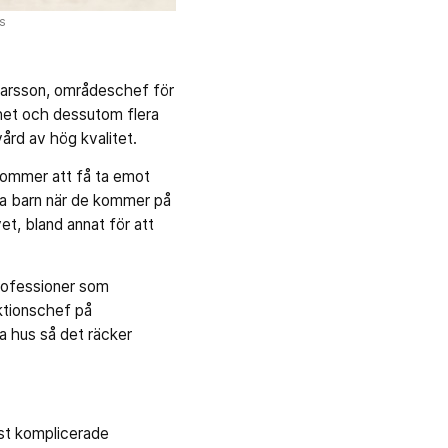
s
nnarsson, områdeschef för
mhet och dessutom flera
 vård av hög kvalitet.
 kommer att få ta emot
rna barn när de kommer på
t, bland annat för att
professioner som
ktionschef på
a hus så det räcker
est komplicerade