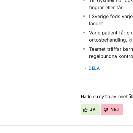
Till dysmeli hör oc
fingrar eller tår.
I Sverige föds var
landet.
Varje patient får 
ortosbehandling, ki
Teamet träffar barn
regelbundna kontrol
DELA
arrow_drop_down
Hade du nytta av innehål
JA
NEJ