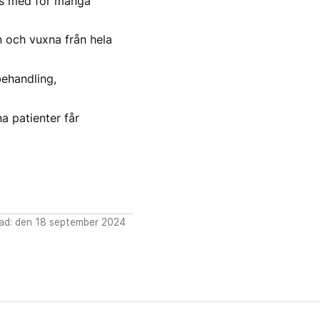
öds med för många
 och vuxna från hela
ehandling,
a patienter får
ad: den 18 september 2024