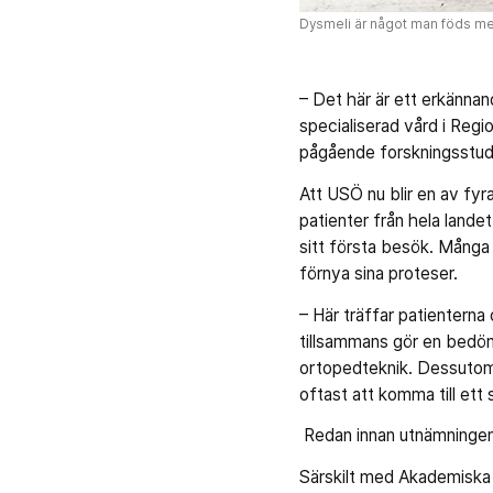
Dysmeli är något man föds med
– Det här är ett erkänna
specialiserad vård i Reg
pågående forskningsstudie
Att USÖ nu blir en av fyr
patienter från hela land
sitt första besök. Många
förnya sina proteser.
– Här träffar patientern
tillsammans gör en bedöm
ortopedteknik. Dessutom 
oftast att komma till ett 
Redan innan utnämningen 
Särskilt med Akademiska 