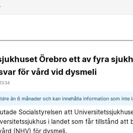
dd
sjukhuset Örebro ett av fyra sjuk
svar för vård vid dysmeli
13:34
n
ldre än 6 månader och kan innehålla information som inte lä
tade Socialstyrelsen att Universitetssjukhus
iversitetssjukhus i landet som får tillstånd att
vård (NHV) för dysmeli.