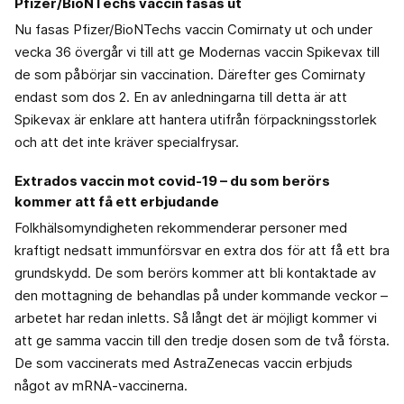
Pfizer/BioNTechs vaccin fasas ut
Nu fasas Pfizer/BioNTechs vaccin Comirnaty ut och under
vecka 36 övergår vi till att ge Modernas vaccin Spikevax till
de som påbörjar sin vaccination. Därefter ges Comirnaty
endast som dos 2. En av anledningarna till detta är att
Spikevax är enklare att hantera utifrån förpackningsstorlek
och att det inte kräver specialfrysar.
Extrados vaccin mot covid-19 – du som berörs
kommer att få ett erbjudande
Folkhälsomyndigheten rekommenderar personer med
kraftigt nedsatt immunförsvar en extra dos för att få ett bra
grundskydd. De som berörs kommer att bli kontaktade av
den mottagning de behandlas på under kommande veckor –
arbetet har redan inletts. Så långt det är möjligt kommer vi
att ge samma vaccin till den tredje dosen som de två första.
De som vaccinerats med AstraZenecas vaccin erbjuds
något av mRNA-vaccinerna.