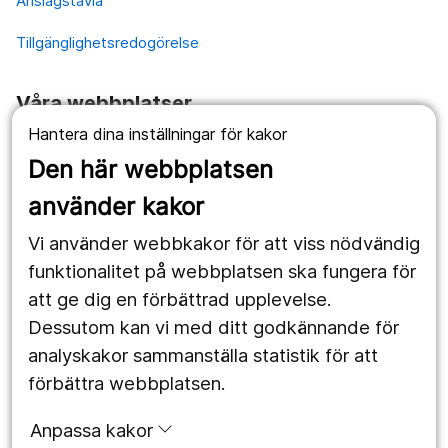
Anslagstavla
Tillgänglighetsredogörelse
Våra webbplatser
Hantera dina inställningar för kakor
1177.se
Den här webbplatsen
Länstrafiken
använder kakor
Vårdgivare
Vi använder webbkakor för att viss nödvändig
Utveckling
funktionalitet på webbplatsen ska fungera för
att ge dig en förbättrad upplevelse.
Dessutom kan vi med ditt godkännande för
Följ oss
analyskakor sammanställa statistik för att
Facebook
förbättra webbplatsen.
Instagram
portrait
Anpassa kakor