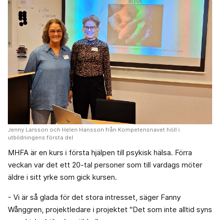
Jenny Larsson och Helen Hansson från Kompetensnavet höll i
utbildningens första del
MHFA är en kurs i första hjälpen till psykisk hälsa. Förra
veckan var det ett 20-tal personer som till vardags möter
äldre i sitt yrke som gick kursen.
- Vi är så glada för det stora intresset, säger Fanny
Wånggren, projektledare i projektet "Det som inte alltid syns