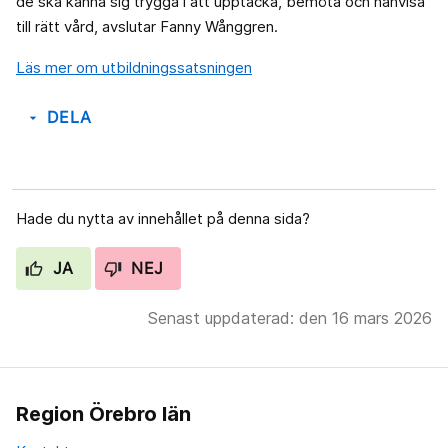
de ska känna sig trygga i att upptäcka, bemöta och hänvisa
till rätt vård, avslutar Fanny Wånggren.
Läs mer om utbildningssatsningen
DELA
arrow_drop_down
Hade du nytta av innehållet på denna sida?
JA
NEJ
Senast uppdaterad: den 16 mars 2026
Region Örebro län