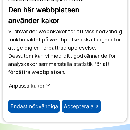
1177.se
Den här webbplatsen
Länstrafiken
använder kakor
Vårdgivare
Vi använder webbkakor för att viss nödvändig
Utveckling
funktionalitet på webbplatsen ska fungera för
att ge dig en förbättrad upplevelse.
Dessutom kan vi med ditt godkännande för
Följ oss
analyskakor sammanställa statistik för att
Facebook
förbättra webbplatsen.
Instagram
portrait
Anpassa kakor
LinkedIn
work_outline
Endast nödvändiga
Acceptera alla