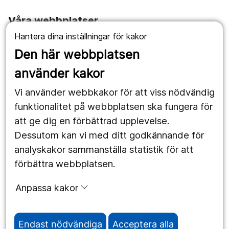
Våra webbplatser
Hantera dina inställningar för kakor
1177.se
Den här webbplatsen
Länstrafiken
använder kakor
Vårdgivare
Vi använder webbkakor för att viss nödvändig
Utveckling
funktionalitet på webbplatsen ska fungera för
att ge dig en förbättrad upplevelse.
Dessutom kan vi med ditt godkännande för
Följ oss
analyskakor sammanställa statistik för att
Facebook
förbättra webbplatsen.
Instagram
portrait
Anpassa kakor
LinkedIn
work_outline
Endast nödvändiga
Acceptera alla