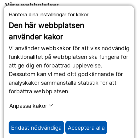
Våra webbplatser
Hantera dina inställningar för kakor
1177.se
Den här webbplatsen
Länstrafiken
använder kakor
Vårdgivare
Vi använder webbkakor för att viss nödvändig
Utveckling
funktionalitet på webbplatsen ska fungera för
att ge dig en förbättrad upplevelse.
Dessutom kan vi med ditt godkännande för
Följ oss
analyskakor sammanställa statistik för att
Facebook
förbättra webbplatsen.
Instagram
portrait
Anpassa kakor
LinkedIn
work_outline
Endast nödvändiga
Acceptera alla