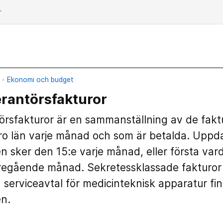
dd
n
Ekonomi och budget
rantörsfakturor
örsfakturor är en sammanställning av de fak
ebro län varje månad och som är betalda. Uppd
 sker den 15:e varje månad, eller första var
öregående månad. Sekretessklassade fakturor
serviceavtal för medicinteknisk apparatur fin
n.