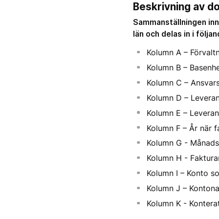
Beskrivning av 
Sammanställningen inn
län och delas in i följa
Kolumn A – Förvaltn
Kolumn B – Basenhe
Kolumn C – Ansvars
Kolumn D – Levera
Kolumn E – Levera
Kolumn F – År när f
Kolumn G - Månads
Kolumn H - Faktur
Kolumn I – Konto s
Kolumn J – Konton
Kolumn K - Kontera