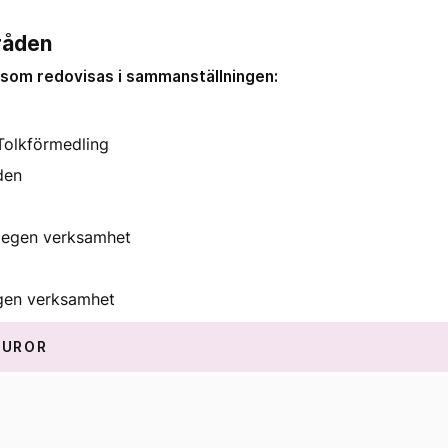
råden
som redovisas i sammanställningen:
Tolkförmedling
den
 egen verksamhet
gen verksamhet
TUROR