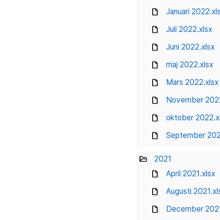
draft
Januari 2022.xl
draft
Juli 2022.xlsx
draft
Juni 2022.xlsx
draft
maj 2022.xlsx
draft
Mars 2022.xlsx
draft
November 2022
draft
oktober 2022.x
draft
September 202
folder_open
2021
draft
April 2021.xlsx
draft
Augusti 2021.xl
draft
December 2021