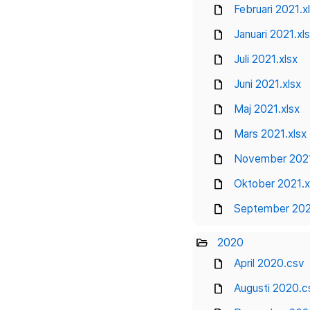
draft
Februari 2021.x
draft
Januari 2021.xl
draft
Juli 2021.xlsx
draft
Juni 2021.xlsx
draft
Maj 2021.xlsx
draft
Mars 2021.xlsx
draft
November 2021
draft
Oktober 2021.x
draft
September 202
folder_open
2020
draft
April 2020.csv
draft
Augusti 2020.c