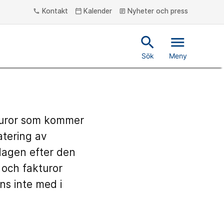
Kontakt
Kalender
Nyheter och press
phone
calendar_today
article
search
menu
Sök
Meny
turor som kommer
atering av
dagen efter den
 och fakturor
ns inte med i