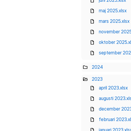
draft
juni 2025.xlsx
draft
maj 2025.xlsx
draft
mars 2025.xlsx
draft
november 2025
draft
oktober 2025.x
draft
september 202
folder
2024
folder_open
2023
draft
april 2023.xlsx
draft
augusti 2023.xl
draft
december 2023
draft
februari 2023.x
draft
januari 2023.xls