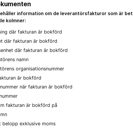
dokumenten
ehåller information om de leverantörsfakturor som är bet
nde kolmner:
ing där fakturan är bokförd
t där fakturan är bokförd
enhet där fakturan är bokförd
ntörens namn
ntörens organisationsnummer
akturan är bokförd
nummer när fakturan är bokförd
anummer
om fakturan är bokförd på
amn
t belopp exklusive moms