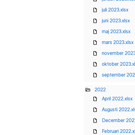
draft
juli 2023.xlsx
draft
juni 2023.xlsx
draft
maj 2023.xlsx
draft
mars 2023.xlsx
draft
november 2023
draft
oktober 2023.x
draft
september 202
folder_open
2022
draft
April 2022.xlsx
draft
Augusti 2022.xl
draft
December 2022
draft
Februari 2022.x