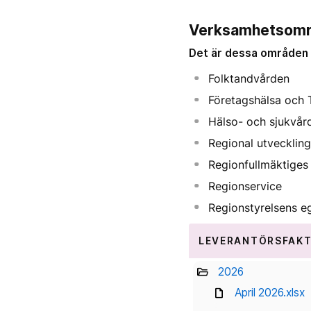
Verksamhetsom
Det är dessa områden 
Folktandvården
Företagshälsa och 
Hälso- och sjukvår
Regional utveckling
Regionfullmäktiges
Regionservice
Regionstyrelsens e
LEVERANTÖRSFAK
folder_open
2026
draft
April 2026.xlsx