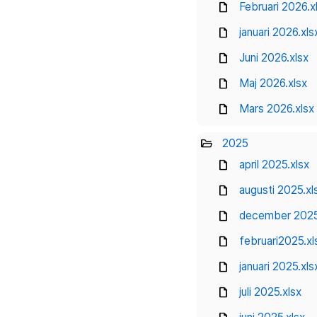
draft
Februari 2026.x
draft
januari 2026.xls
draft
Juni 2026.xlsx
draft
Maj 2026.xlsx
draft
Mars 2026.xlsx
folder_open
2025
draft
april 2025.xlsx
draft
augusti 2025.xl
draft
december 2025
draft
februari2025.xl
draft
januari 2025.xls
draft
juli 2025.xlsx