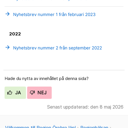
arrow_forward
Nyhetsbrev nummer 1 från februari 2023
2022
arrow_forward
Nyhetsbrev nummer 2 från september 2022
Hade du nytta av innehållet på denna sida?
JA
NEJ
Senast uppdaterad: den 8 maj 2026
Välkommen till Region Örebro län!
Regionhälsan