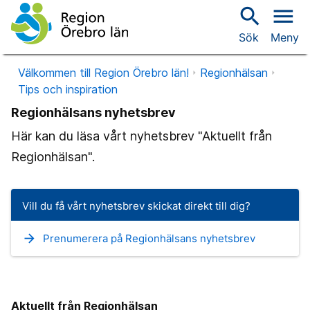
search
menu
Sök
Meny
Välkommen till Region Örebro län!
Regionhälsan
Tips och inspiration
Regionhälsans nyhetsbrev
Här kan du läsa vårt nyhetsbrev "Aktuellt från
Regionhälsan".
Vill du få vårt nyhetsbrev skickat direkt till dig?
arrow_forward
Prenumerera på Regionhälsans nyhetsbrev
Aktuellt från Regionhälsan