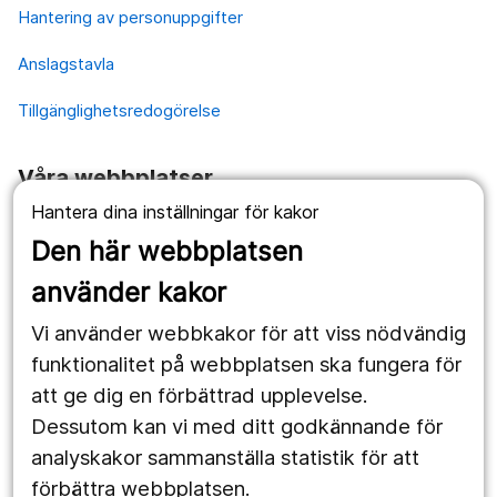
Hantering av personuppgifter
Anslagstavla
Tillgänglighetsredogörelse
Våra webbplatser
Hantera dina inställningar för kakor
1177.se
Den här webbplatsen
Länstrafiken
använder kakor
Vårdgivare
Vi använder webbkakor för att viss nödvändig
Utveckling
funktionalitet på webbplatsen ska fungera för
att ge dig en förbättrad upplevelse.
Dessutom kan vi med ditt godkännande för
Följ oss
analyskakor sammanställa statistik för att
Facebook
förbättra webbplatsen.