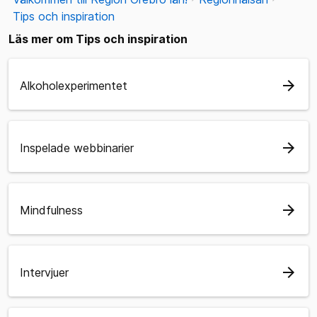
Tips och inspiration
Läs mer om Tips och inspiration
arrow_forward
Alkoholexperimentet
arrow_forward
Inspelade webbinarier
arrow_forward
Mindfulness
arrow_forward
Intervjuer