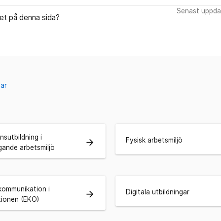
Senast uppda
let på denna sida?
gar
nsutbildning i
Fysisk arbetsmiljö
arrow_forward
gande arbetsmiljö
 kommunikation i
Digitala utbildningar
arrow_forward
tionen (EKO)