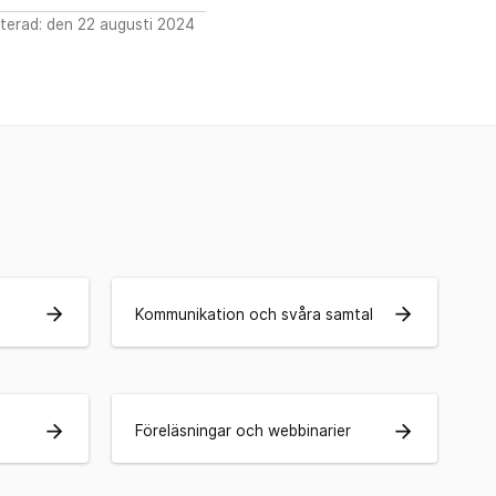
terad: den 22 augusti 2024
arrow_forward
arrow_forward
Kommunikation och svåra samtal
arrow_forward
arrow_forward
Föreläsningar och webbinarier