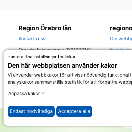
Region Örebro län
regiono
Kontakta oss
Om webbp
Organisationsnummer: 2321000164
Inloggning 
Hantera dina inställningar för kakor
Tillsammans skapar vi ett bättre liv
Hantering 
Den här webbplatsen använder kakor
Anslagstav
Vi använder webbkakor för att viss nödvändig funktionali
analyskakor sammanställa statistik för att förbättra webb
Tillgängli
Anpassa kakor
Endast nödvändiga
Acceptera alla