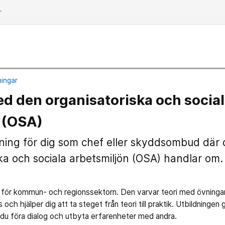
dd
ningar
ed den organisatoriska och socia
 (OSA)
dning för dig som chef eller skyddsombud där d
ka och sociala arbetsmiljön (OSA) handlar om.
 för kommun- och regionssektorn. Den varvar teori med övninga
ts och hjälper dig att ta steget från teori till praktik. Utbildning
du föra dialog och utbyta erfarenheter med andra.