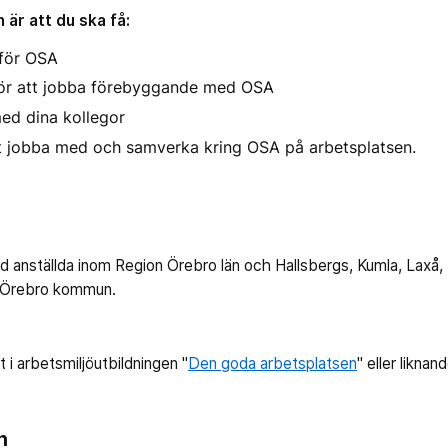
är att du ska få:
 för OSA
för att jobba förebyggande med OSA
ed dina kollegor
tt jobba med och samverka kring OSA på arbetsplatsen.
anställda inom Region Örebro län och Hallsbergs, Kumla, Laxå,
h Örebro kommun.
t i arbetsmiljöutbildningen "
Den goda arbetsplatsen
" eller likna
n