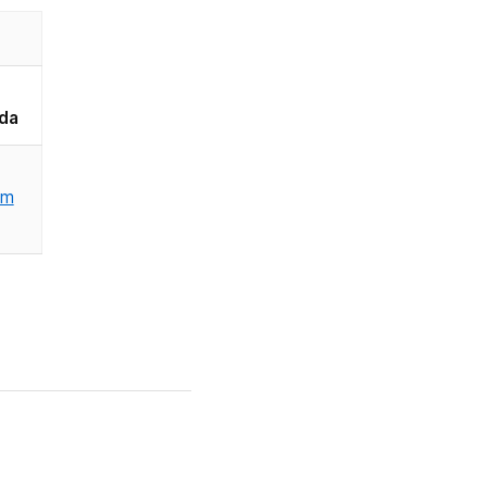
da
um