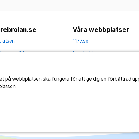
rebrolan.se
Våra webbplatser
latsen
1177.se
för anställda
Länstrafiken
av personuppgifter
Vårdgivare
la
Utveckling
tet på webbplatsen ska fungera för att ge dig en förbättrad u
platsen.
ghetsredogörelse