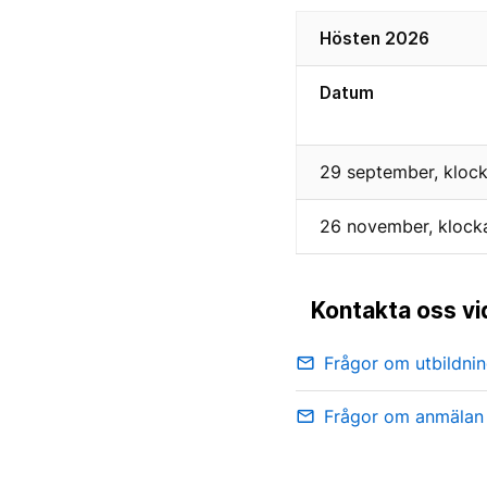
Hösten 2026
Datum
29 september, klock
26 november, klock
Kontakta oss vi
Frågor om utbildni
email
Frågor om anmälan
email