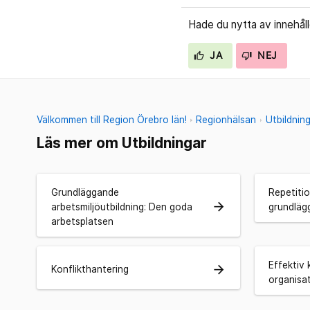
Hade du nytta av innehål
JA
NEJ
Välkommen till Region Örebro län!
Regionhälsan
Utbildnin
Läs mer om Utbildningar
Grundläggande
Repetitio
arrow_forward
arbetsmiljöutbildning: Den goda
grundläg
arbetsplatsen
Effektiv
arrow_forward
Konflikthantering
organisa