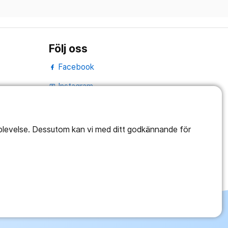
Följ oss
Facebook
Instagram
portrait
LinkedIn
work_outline
pplevelse. Dessutom kan vi med ditt godkännande för