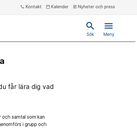
Kontakt
Kalender
Nyheter och press
phone
calendar_today
article
search
menu
Sök
Meny
la
u får lära dig vad
r och samtal som kan
en genomförs i grupp och