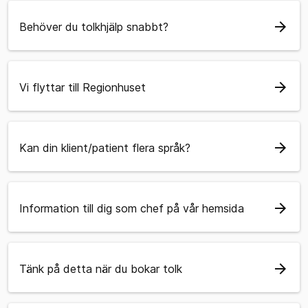
arrow_forward
Behöver du tolkhjälp snabbt?
arrow_forward
Vi flyttar till Regionhuset
arrow_forward
Kan din klient/patient flera språk?
arrow_forward
Information till dig som chef på vår hemsida
arrow_forward
Tänk på detta när du bokar tolk