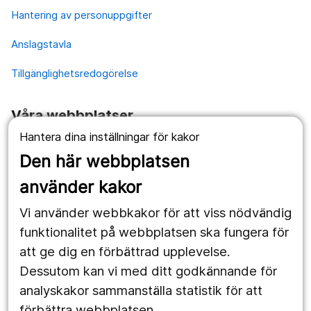
Hantering av personuppgifter
Anslagstavla
Tillgänglighetsredogörelse
Våra webbplatser
Hantera dina inställningar för kakor
1177.se
Den här webbplatsen
Länstrafiken
använder kakor
Vårdgivare
Vi använder webbkakor för att viss nödvändig
Utveckling
funktionalitet på webbplatsen ska fungera för
att ge dig en förbättrad upplevelse.
Dessutom kan vi med ditt godkännande för
Följ oss
analyskakor sammanställa statistik för att
Facebook
förbättra webbplatsen.