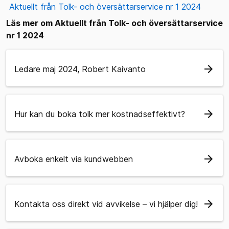
Aktuellt från Tolk- och översättarservice nr 1 2024
Läs mer om Aktuellt från Tolk- och översättarservice
nr 1 2024
arrow_forward
Ledare maj 2024, Robert Kaivanto
arrow_forward
Hur kan du boka tolk mer kostnadseffektivt?
arrow_forward
Avboka enkelt via kundwebben
arrow_forward
Kontakta oss direkt vid avvikelse – vi hjälper dig!