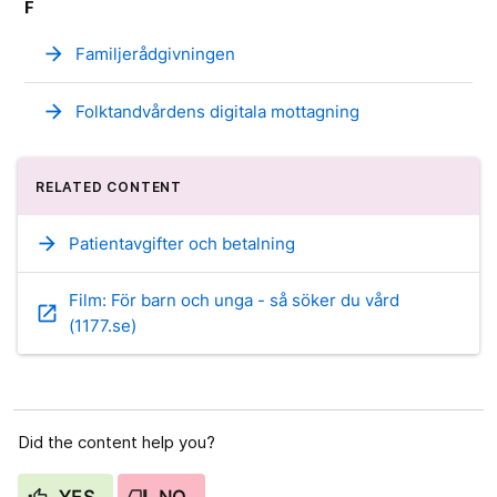
F
arrow_forward
Familjerådgivningen
arrow_forward
Folktandvårdens digitala mottagning
RELATED CONTENT
arrow_forward
Patientavgifter och betalning
Film: För barn och unga - så söker du vård
open_in_new
(1177.se)
Did the content help you?
YES
NO