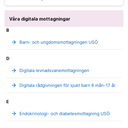
Våra digitala mottagningar
B
arrow_forward
Barn- och ungdomsmottagningen USÖ
D
arrow_forward
Digitala levnadsvanemottagningen
arrow_forward
Digitala rådgivningen för sjukt barn 6 mån-17 år
E
arrow_forward
Endokrinologi- och diabetesmottagning USÖ