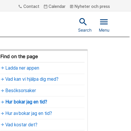
Contact
Calendar
Nyheter och press
phone
calendar_today
article
search
menu
Search
Menu
Find on the page
Ladda ner appen
arrow_forward
Vad kan vi hjälpa dig med?
arrow_forward
Besöksorsaker
arrow_forward
Hur bokar jag en tid?
arrow_forward
Hur avbokar jag en tid?
arrow_forward
Vad kostar det?
arrow_forward