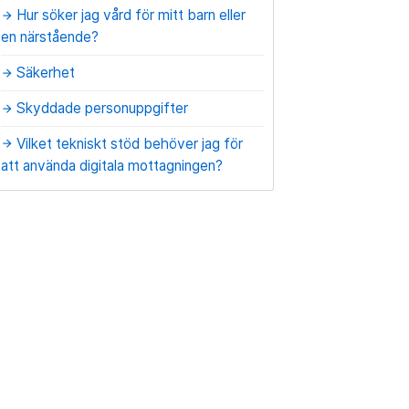
Hur söker jag vård för mitt barn eller
arrow_forward
en närstående?
Säkerhet
arrow_forward
Skyddade personuppgifter
arrow_forward
Vilket tekniskt stöd behöver jag för
arrow_forward
att använda digitala mottagningen?