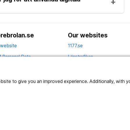
rebrolan.se
Our websites
 website
1177.se
f Personal Data
Länstrafiken
Vårdgivare
Utveckling
ite to give you an improved experience. Additionally, with you