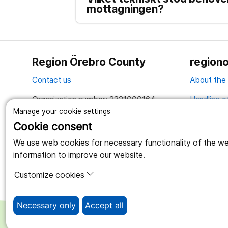
mottagningen?
Region Örebro County
regiono
Contact us
About the
Organization number: 2321000164
Handling o
Manage your cookie settings
Together we create a better life
Cookie consent
We use web cookies for necessary functionality of the webs
information to improve our website.
Customize cookies
Necessary only
Accept all