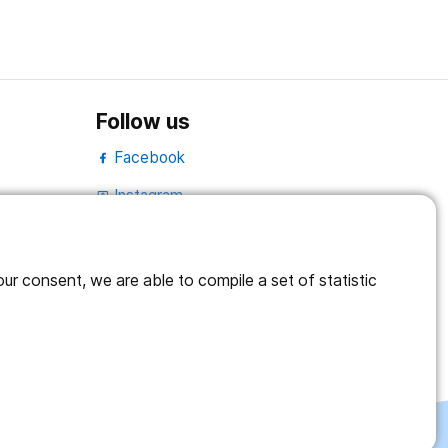
Follow us
Facebook
Instagram
portrait
LinkedIn
work_outline
r consent, we are able to compile a set of statistic