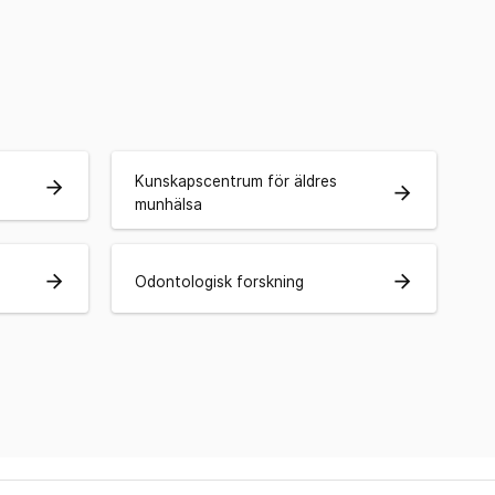
Kunskapscentrum för äldres
arrow_forward
arrow_forward
munhälsa
arrow_forward
arrow_forward
Odontologisk forskning