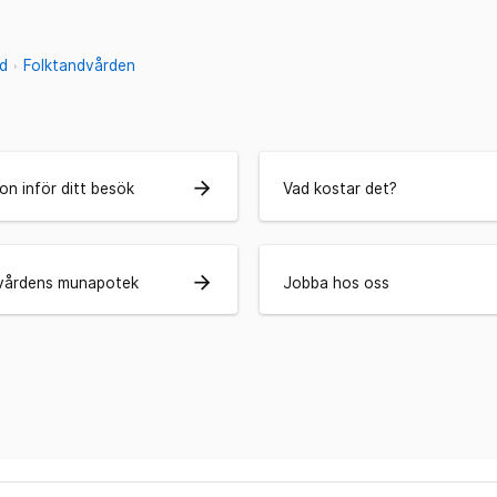
d
Folktandvården
arrow_forward
on inför ditt besök
Vad kostar det?
arrow_forward
vårdens munapotek
Jobba hos oss