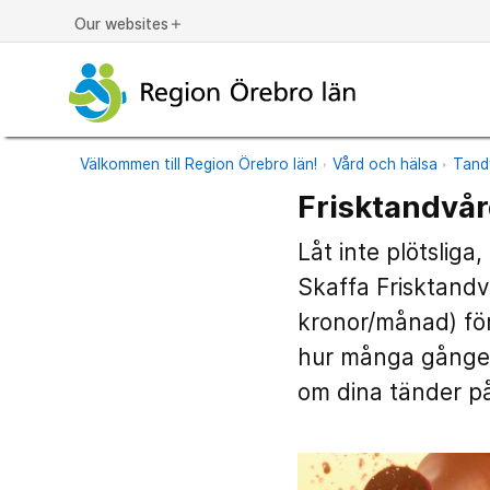
Our websites
add
Välkommen till Region Örebro län!
Vård och hälsa
Tand
Frisktandvå
Låt inte plötsliga
Skaffa Frisktandv
kronor/månad) för
hur många gånger
om dina tänder på