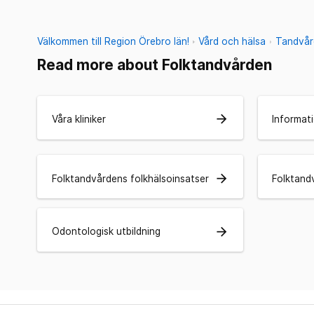
Välkommen till Region Örebro län!
Vård och hälsa
Tandvår
Read more about Folktandvården
arrow_forward
Våra kliniker
Informati
arrow_forward
Folktandvårdens folkhälsoinsatser
Folktand
arrow_forward
Odontologisk utbildning