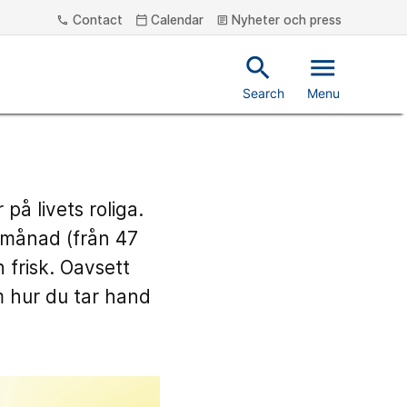
Contact
Calendar
Nyheter och press
phone
calendar_today
article
search
menu
Search
Menu
på livets roliga.
 månad (från 47
 frisk. Oavsett
 hur du tar hand