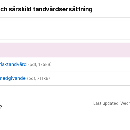
ch särskild tandvårdsersättning
Frisktandvård
(pdf, 175kB)
omedgivande
(pdf, 711kB)
Last updated: Wed
?