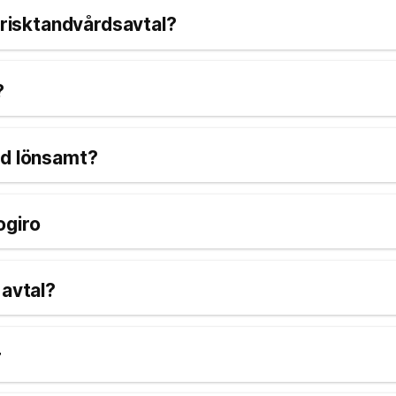
 Frisktandvårdsavtal?
?
rd lönsamt?
ogiro
 avtal?
r