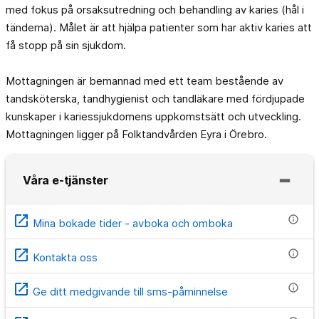
med fokus på orsaksutredning och behandling av karies (hål i
tänderna). Målet är att hjälpa patienter som har aktiv karies att
få stopp på sin sjukdom.
Mottagningen är bemannad med ett team bestående av
tandsköterska, tandhygienist och tandläkare med fördjupade
kunskaper i kariessjukdomens uppkomstsätt och utveckling.
Mottagningen ligger på Folktandvården Eyra i Örebro.
Våra e-tjänster
open_in_new
info
Mina bokade tider - avboka och omboka
open_in_new
info
Kontakta oss
open_in_new
info
Ge ditt medgivande till sms-påminnelse