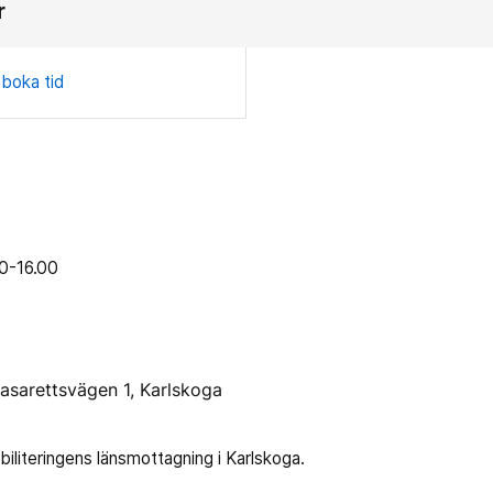
r
boka tid
0-16.00
Lasarettsvägen 1, Karlskoga
literingens länsmottagning i Karlskoga.