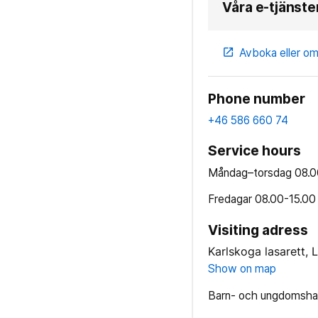
Våra e-tjänste
Avboka eller om
open_in_new
Phone number
+46 586 660 74
Service hours
Måndag–torsdag
08.0
Fredagar
08.00-15.00
Visiting adress
Karlskoga lasarett, 
Show on map
Barn- och ungdomshabi