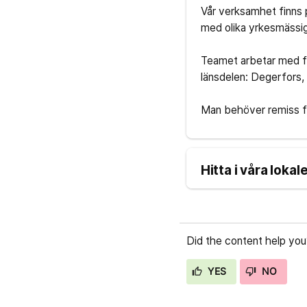
Vår verksamhet finns p
med olika yrkesmässi
Teamet arbetar med fa
länsdelen: Degerfors,
Man behöver remiss fö
Hitta i våra loka
Did the content help you
YES
NO