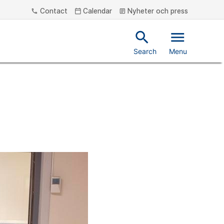
Contact
Calendar
Nyheter och press
phone
calendar_today
article
search
menu
Search
Menu