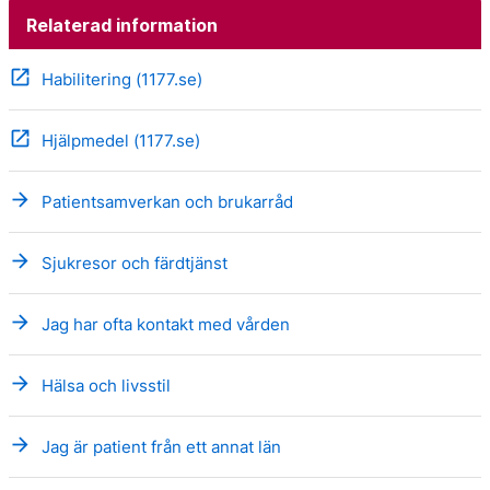
Relaterad information
open_in_new
Habilitering (1177.se)
open_in_new
Hjälpmedel (1177.se)
arrow_forward
Patientsamverkan och brukarråd
arrow_forward
Sjukresor och färdtjänst
arrow_forward
Jag har ofta kontakt med vården
arrow_forward
Hälsa och livsstil
arrow_forward
Jag är patient från ett annat län