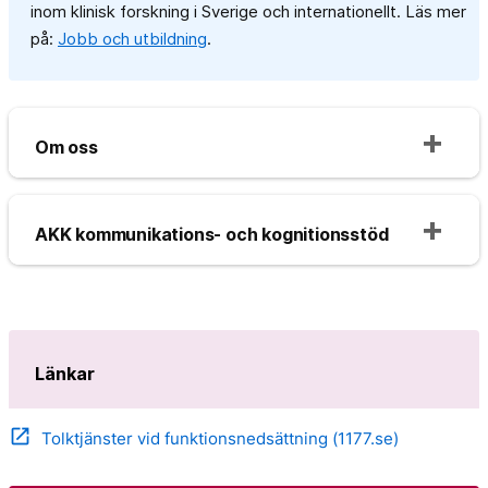
inom klinisk forskning i Sverige och internationellt. Läs mer
på:
Jobb och utbildning
.
Om oss
AKK kommunikations- och kognitionsstöd
Länkar
open_in_new
Tolktjänster vid funktionsnedsättning (1177.se)