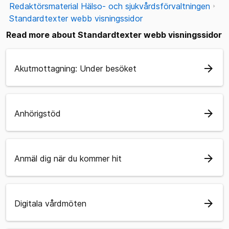
Redaktörsmaterial Hälso- och sjukvårdsförvaltningen
Standardtexter webb visningssidor
Read more about Standardtexter webb visningssidor
arrow_forward
Akutmottagning: Under besöket
arrow_forward
Anhörigstöd
arrow_forward
Anmäl dig när du kommer hit
arrow_forward
Digitala vårdmöten