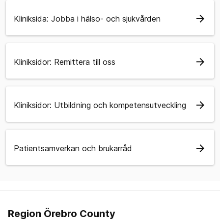
arrow_forward
Kliniksida: Jobba i hälso- och sjukvården
arrow_forward
Kliniksidor: Remittera till oss
arrow_forward
Kliniksidor: Utbildning och kompetensutveckling
arrow_forward
Patientsamverkan och brukarråd
Region Örebro County