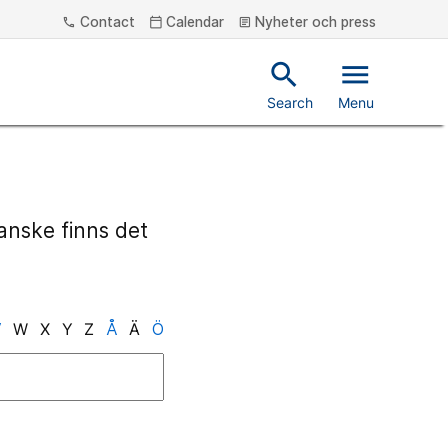
Contact
Calendar
Nyheter och press
phone
calendar_today
article
search
menu
Search
Menu
Kanske finns det
V
W
X
Y
Z
Å
Ä
Ö