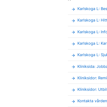
Karlskoga L: Be
arrow_forward
Karlskoga L: Hit
arrow_forward
Karlskoga L: Inf
arrow_forward
Karlskoga L: Kart
arrow_forward
Karlskoga L: Sj
arrow_forward
Kliniksida: Jobb
arrow_forward
Kliniksidor: Remit
arrow_forward
Kliniksidor: Utb
arrow_forward
Kontakta vården
arrow_forward