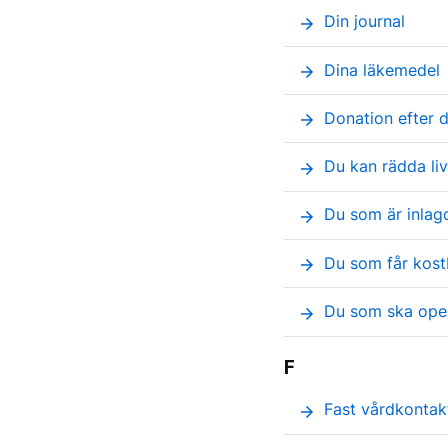
Din journal
arrow_forward
Dina läkemedel
arrow_forward
Donation efter 
arrow_forward
Du kan rädda li
arrow_forward
Du som är inlag
arrow_forward
Du som får kost
arrow_forward
Du som ska oper
arrow_forward
F
Fast vårdkontak
arrow_forward