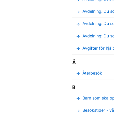
Avdelning: Du s
arrow_forward
Avdelning: Du s
arrow_forward
Avdelning: Du s
arrow_forward
Avgifter för hjä
arrow_forward
Å
Återbesök
arrow_forward
B
Barn som ska op
arrow_forward
Besökstider - v
arrow_forward