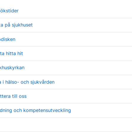
sökstider
ta på sjukhuset
odisken
a hitta hit
ukhuskyrkan
a i hälso- och sjukvården
tera till oss
ildning och kompetensutveckling