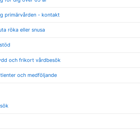
ng primärvården - kontakt
uta röka eller snusa
stöd
dd och frikort vårdbesök
atienter och medföljande
esök