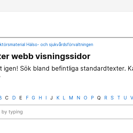
ktörsmaterial Hälso- och sjukvårdsförvaltningen
er webb visningssidor
t igen! Sök bland befintliga standardtexter. 
?
B
C
D
E
F
G
H
I
J
K
L
M
N
O
P
Q
R
S
T
U