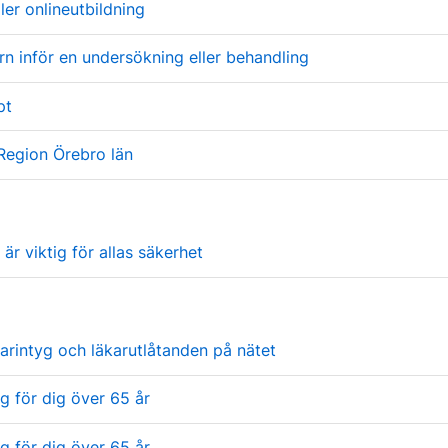
ler onlineutbildning
rn inför en undersökning eller behandling
pt
Region Örebro län
r viktig för allas säkerhet
arintyg och läkarutlåtanden på nätet
g för dig över 65 år
g för dig över 65 år