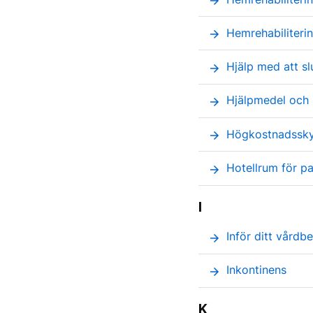
arrow_forward
Hemrehabiliteri
arrow_forward
Hjälp med att sl
arrow_forward
Hjälpmedel och 
arrow_forward
Högkostnadssky
arrow_forward
Hotellrum för p
arrow_forward
I
Inför ditt vårdb
arrow_forward
Inkontinens
arrow_forward
K