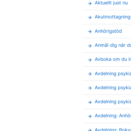
Aktuellt just nu
arrow_forward
Akutmottagning
arrow_forward
Anhörigstöd
arrow_forward
Anmäl dig när d
arrow_forward
Avboka om du i
arrow_forward
Avdelning psyki
arrow_forward
Avdelning psykia
arrow_forward
Avdelning psykia
arrow_forward
Avdelning: Anhö
arrow_forward
Avdelning: Bokv
arrow_forward