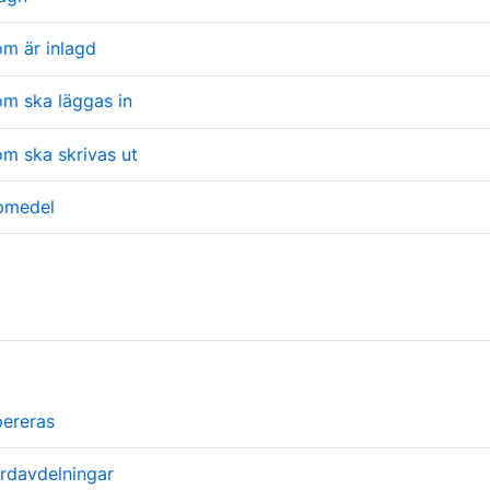
om är inlagd
om ska läggas in
om ska skrivas ut
lpmedel
ereras
årdavdelningar