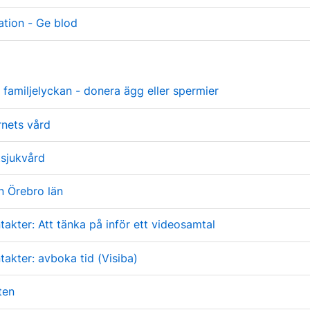
ation - Ge blod
familjelyckan - donera ägg eller spermier
rnets vård
tsjukvård
on Örebro län
takter: Att tänka på inför ett videosamtal
takter: avboka tid (Visiba)
ten