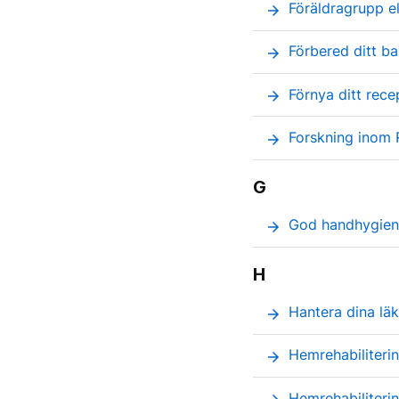
Föräldragrupp el
arrow_forward
Förbered ditt ba
arrow_forward
Förnya ditt rece
arrow_forward
Forskning inom 
arrow_forward
G
God handhygien ä
arrow_forward
H
Hantera dina läk
arrow_forward
Hemrehabiliterin
arrow_forward
Hemrehabiliterin