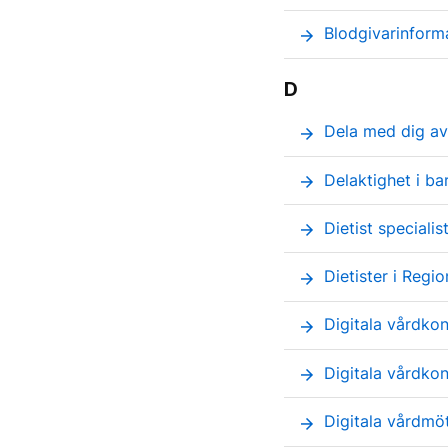
Blodgivarinform
arrow_forward
D
Dela med dig av 
arrow_forward
Delaktighet i ba
arrow_forward
Dietist specialis
arrow_forward
Dietister i Regi
arrow_forward
Digitala vårdkon
arrow_forward
Digitala vårdkon
arrow_forward
Digitala vårdmö
arrow_forward