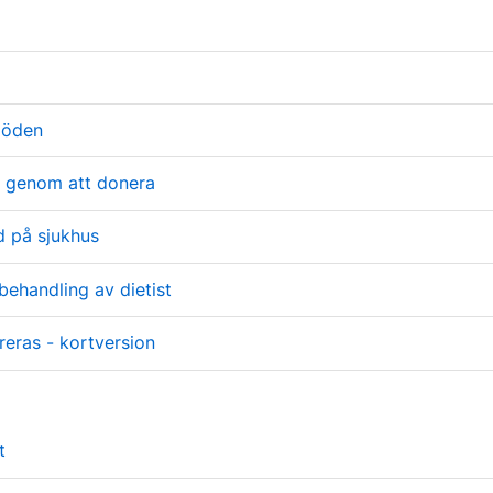
döden
v genom att donera
d på sjukhus
behandling av dietist
eras - kortversion
t