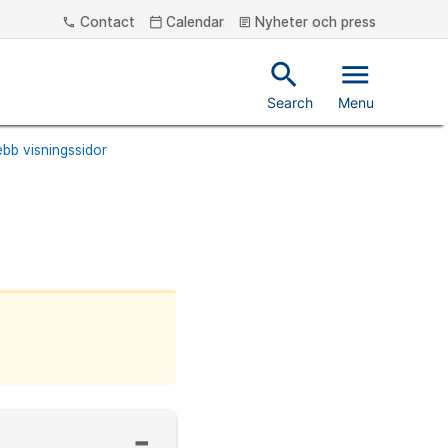
Contact
Calendar
Nyheter och press
phone
calendar_today
article
search
menu
Search
Menu
bb visningssidor