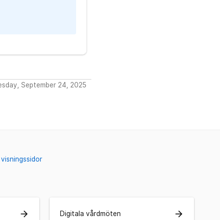
esday, September 24, 2025
visningssidor
arrow_forward
arrow_forward
Digitala vårdmöten