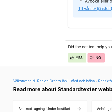
Avboka eller 
Till våra e-tjänster
Did the content help you
YES
NO
Välkommen till Region Örebro län!
Vård och hälsa
Redaktör
Read more about Standardtexter webb 
arrow_forward
Akutmottagning: Under besöket
Anhörigs