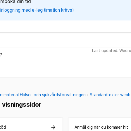
omboka din tid
 (inloggning med e-legitimation krävs)
Last updated: Wedn
?
smaterial Hälso- och sjukvårdsförvaltningen
Standardtexter webb 
visningssidor
arrow_forward
töd
Anmäl dig när du kommer hit