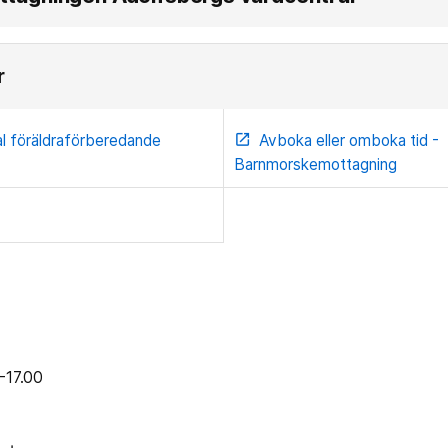
r
al föräldraförberedande
Avboka eller omboka tid -
open_in_new
Barnmorskemottagning
-17.00