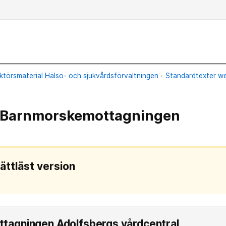
ktörsmaterial Hälso- och sjukvårdsförvaltningen
Standardtexter we
: Barnmorskemottagningen
lättläst version
agningen Adolfsbergs vårdcentral