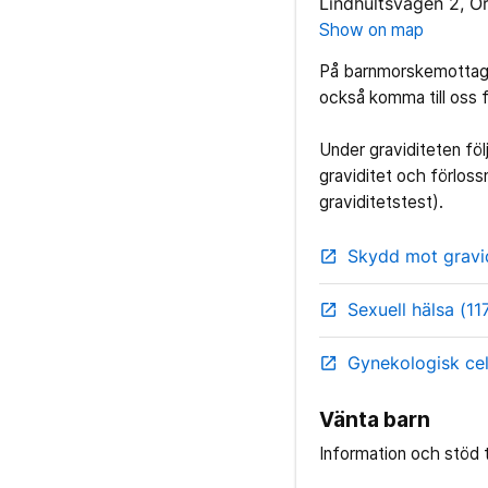
Lindhultsvägen 2, Ö
Show on map
På barnmorskemottagni
också komma till oss f
Under graviditeten följ
graviditet och förlossn
graviditetstest).
Skydd mot gravid
open_in_new
Sexuell hälsa (11
open_in_new
Gynekologisk cel
open_in_new
Vänta barn
Information och stöd ti