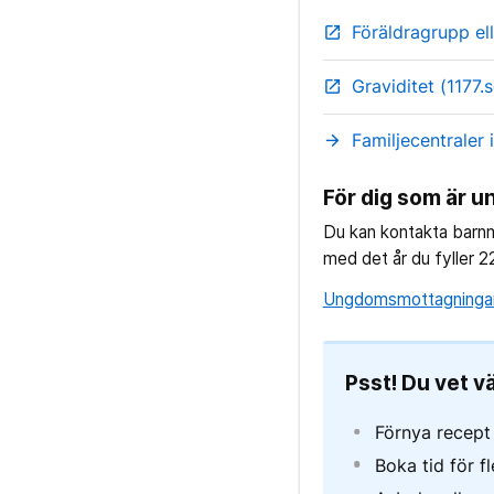
Föräldragrupp ell
open_in_new
Graviditet (1177.s
open_in_new
Familjecentraler 
arrow_forward
För dig som är u
Du kan kontakta barnm
med det år du fyller 2
Ungdomsmottagningar 
Psst! Du vet v
Förnya recept
Boka tid för f