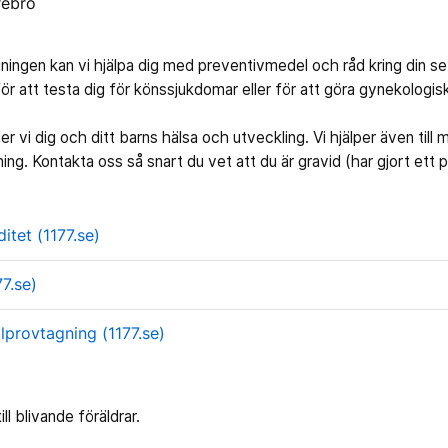
rebro
ngen kan vi hjälpa dig med preventivmedel och råd kring din sex
ör att testa dig för könssjukdomar eller för att göra gynekologisk
er vi dig och ditt barns hälsa och utveckling. Vi hjälper även till 
ing. Kontakta oss så snart du vet att du är gravid (har gjort ett p
itet (1177.se)
77.se)
lprovtagning (1177.se)
ll blivande föräldrar.