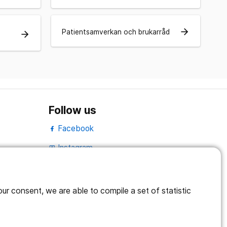
arrow_forward
Patientsamverkan och brukarråd
arrow_forward
Follow us
Facebook
Instagram
portrait
LinkedIn
work_outline
r consent, we are able to compile a set of statistic