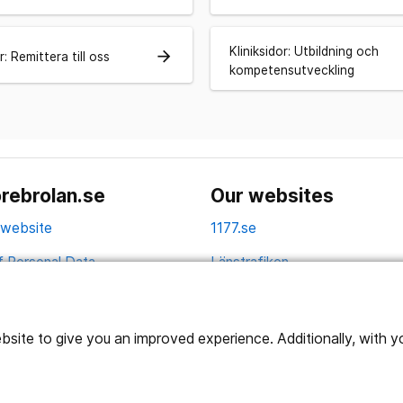
Kliniksidor: Utbildning och
arrow_forward
r: Remittera till oss
kompetensutveckling
rebrolan.se
Our websites
 website
1177.se
f Personal Data
Länstrafiken
Vårdgivare
Utveckling
ite to give you an improved experience. Additionally, with you