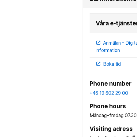
Våra e-tjänste
Anmälan - Digit
open_in_new
information
Boka tid
open_in_new
Phone number
+46 19 602 29 00
Phone hours
Måndag–fredag
07.30
Visiting adress