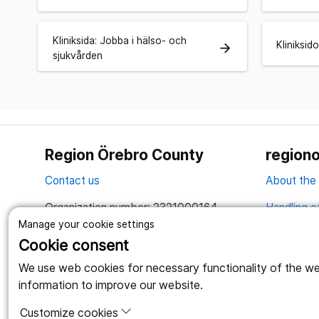
Kliniksida: Jobba i hälso- och
Kliniksido
arrow_forward
sjukvården
Region Örebro County
regiono
Contact us
About the
Organization number: 2321000164
Handling o
Manage your cookie settings
Together we create a better life
Cookie consent
We use web cookies for necessary functionality of the webs
information to improve our website.
Customize cookies