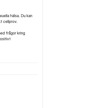
uella hälsa. Du kan
t cellprov.
med frågor kring
ositivt