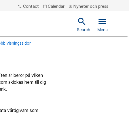
Contact
Calendar
Nyheter och press
phone
calendar_today
article
search
menu
Search
Menu
bb visningssidor
ten är beror på vilken
som skickas hem till dig
ank.
vata vårdgivare som