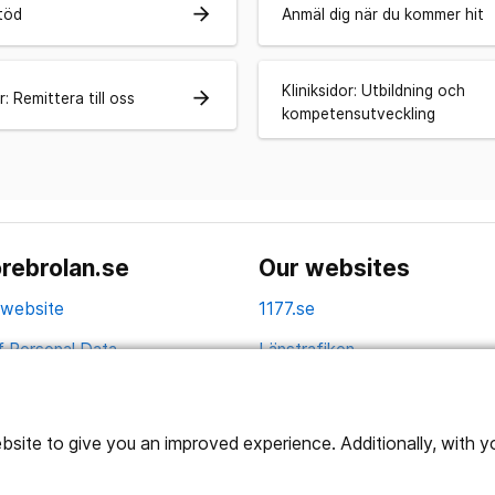
arrow_forward
töd
Anmäl dig när du kommer hit
Kliniksidor: Utbildning och
arrow_forward
r: Remittera till oss
kompetensutveckling
rebrolan.se
Our websites
 website
1177.se
f Personal Data
Länstrafiken
Vårdgivare
Utveckling
ite to give you an improved experience. Additionally, with you