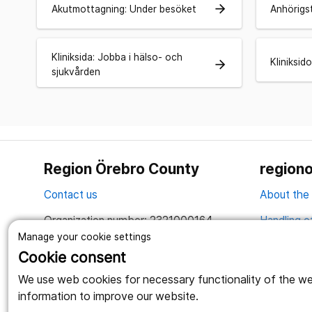
arrow_forward
Akutmottagning: Under besöket
Anhörigs
Kliniksida: Jobba i hälso- och
Kliniksido
arrow_forward
sjukvården
Region Örebro County
regiono
Contact us
About the
Organization number: 2321000164
Handling o
Manage your cookie settings
Together we create a better life
Cookie consent
We use web cookies for necessary functionality of the webs
information to improve our website.