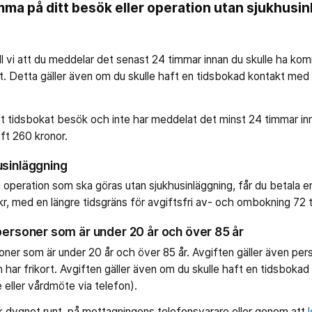
ma på ditt besök eller operation utan sjukhusi
 vi att du meddelar det senast 24 timmar innan du skulle ha komm
llet. Detta gäller även om du skulle haft en tidsbokad kontakt med o
 tidsbokat besök och inte har meddelat det minst 24 timmar inn
ift 260 kronor.
usinläggning
 operation som ska göras utan sjukhusinläggning, får du betala en
kr, med en längre tidsgräns för avgiftsfri av- och ombokning 72 
personer som är under 20 år och över 85 år
oner som är under 20 år och över 85 år. Avgiften gäller även pers
ar frikort. Avgiften gäller även om du skulle haft en tidsboka
e eller vårdmöte via telefon).
 dygnet runt, på mottagningens telefonsvarare eller genom att