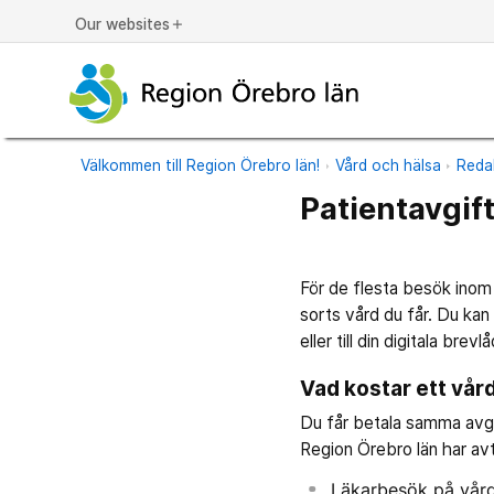
Our websites
add
Välkommen till Region Örebro län!
Vård och hälsa
Reda
Patientavgif
För de flesta besök inom 
sorts vård du får. Du kan 
eller till din digitala bre
Vad kostar ett vå
Du får betala samma avg
Region Örebro län har av
Läkarbesök på vård