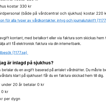
hus kostar 330 kr
rdpersonal (både på vårdcentral och sjukhus) kostar 220 
ion för alla typer av vårdkontakter, intyg och journalutskrift (1177
vgift kontant, med betalkort eller via faktura som skickas hem till d
ja att få elektronisk faktura via din internetbank.
rdbesök (1177.se)
jag är inlagd på sjukhus?
s betalar du en avgift baserad på antalet vårdnätter. Du måste 
 vårdats klart på sjukhuset får du en faktura skickad hem till dig.
under 20 år betalar 0 kr
 0 kr
kr per dygn