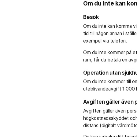
Om du inte kan kom
Besök
Om du inte kan komma vill
tid till någon annan i stä
exempel via telefon.
Om du inte kommer på ett
rum, får du betala en avg
Operation utan sjukh
Om du inte kommer till en
uteblivandeavgift 1 000 
Avgiften gäller även 
Avgiften gäller även pers
högkostnadsskyddet och h
distans (digitalt vårdmöt
Du kan avboka ditt besök