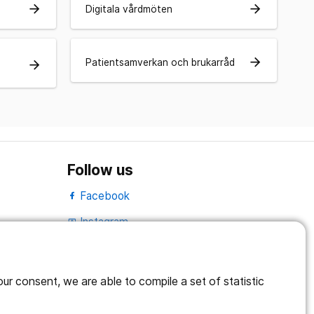
arrow_forward
arrow_forward
Digitala vårdmöten
arrow_forward
Patientsamverkan och brukarråd
arrow_forward
Follow us
Facebook
Instagram
portrait
LinkedIn
work_outline
r consent, we are able to compile a set of statistic