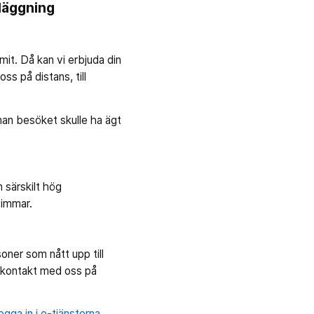
nläggning
it. Då kan vi erbjuda din
ss på distans, till
an besöket skulle ha ägt
 särskilt hög
timmar.
oner som nått upp till
d kontakt med oss på
logga in i e-tjänsterna.