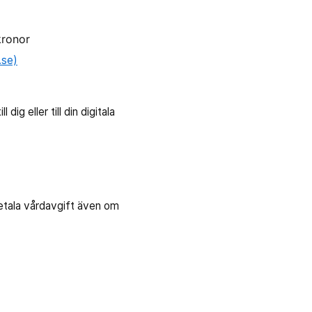
kronor
.se)
ig eller till din digitala
betala vårdavgift även om