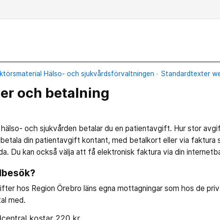
ktörsmaterial Hälso- och sjukvårdsförvaltningen
Standardtexter we
ter och betalning
hälso- och sjukvården betalar du en patientavgift. Hur stor avgif
betala din patientavgift kontant, med betalkort eller via faktura 
vlåda. Du kan också välja att få elektronisk faktura via din internetb
rdbesök?
ifter hos Region Örebro läns egna mottagningar som hos de pri
tal med.
central kostar 220 kr