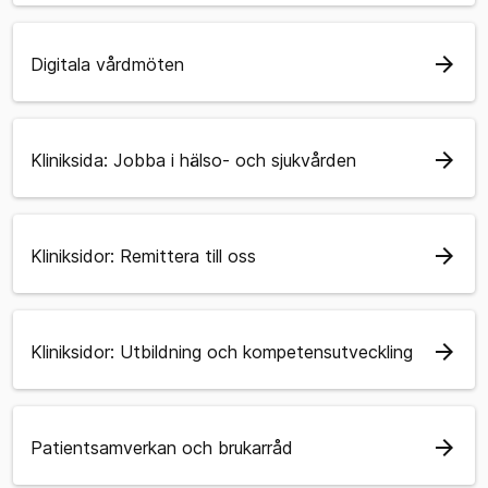
arrow_forward
Digitala vårdmöten
arrow_forward
Kliniksida: Jobba i hälso- och sjukvården
arrow_forward
Kliniksidor: Remittera till oss
arrow_forward
Kliniksidor: Utbildning och kompetensutveckling
arrow_forward
Patientsamverkan och brukarråd