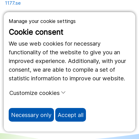
1177.se
Länstrafiken
Manage your cookie settings
Vårdgivare
Cookie consent
Utveckling
We use web cookies for necessary
functionality of the website to give you an
improved experience. Additionally, with your
Follow us
consent, we are able to compile a set of
Facebook
statistic information to improve our website.
Instagram
portrait
Customize cookies
LinkedIn
work_outline
Necessary only
Accept all