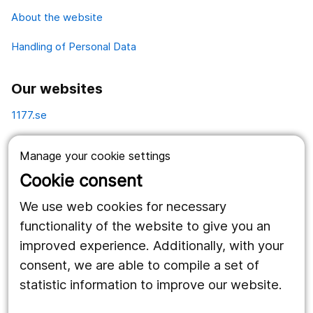
About the website
Handling of Personal Data
Our websites
1177.se
Länstrafiken
Manage your cookie settings
Vårdgivare
Cookie consent
Utveckling
We use web cookies for necessary
functionality of the website to give you an
improved experience. Additionally, with your
Follow us
consent, we are able to compile a set of
Facebook
statistic information to improve our website.
Instagram
portrait