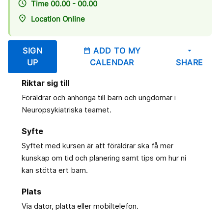
access_time
Time 00.00 - 00.00
place
Location Online
SIGN
ADD TO MY
date_range
arrow_drop_down
UP
CALENDAR
SHARE
Riktar sig till
Föräldrar och anhöriga till barn och ungdomar i
Neuropsykiatriska teamet.
Syfte
Syftet med kursen är att föräldrar ska få mer
kunskap om tid och planering samt tips om hur ni
kan stötta ert barn.
Plats
Via dator, platta eller mobiltelefon.