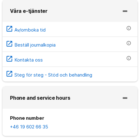
Våra e-tjänster
open_in_new
info
Av/omboka tid
open_in_new
info
Beställ journalkopia
open_in_new
info
Kontakta oss
open_in_new
Steg för steg - Stöd och behandling
Phone and service hours
Phone number
+46 19 602 66 35