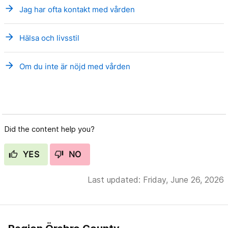
arrow_forward
Jag har ofta kontakt med vården
arrow_forward
Hälsa och livsstil
arrow_forward
Om du inte är nöjd med vården
Did the content help you?
YES
NO
Last updated: Friday, June 26, 2026