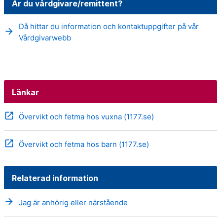
Är du vårdgivare/remittent?
Då hittar du information och kontaktuppgifter på vår
arrow_forward
Vårdgivarwebb
Länkar
open_in_new
Övervikt och fetma hos vuxna (1177.se)
open_in_new
Övervikt och fetma hos barn (1177.se)
Relaterad information
arrow_forward
Jag är anhörig eller närstående