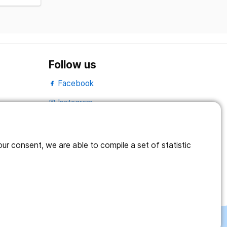
Follow us
Facebook
Instagram
portrait
LinkedIn
work_outline
r consent, we are able to compile a set of statistic