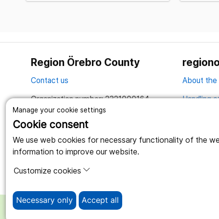
Region Örebro County
regiono
Contact us
About the
Organization number: 2321000164
Handling o
Manage your cookie settings
Together we create a better life
Cookie consent
We use web cookies for necessary functionality of the webs
information to improve our website.
Customize cookies
Necessary only
Accept all