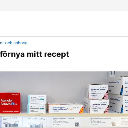
ent och anhörig
förnya mitt recept