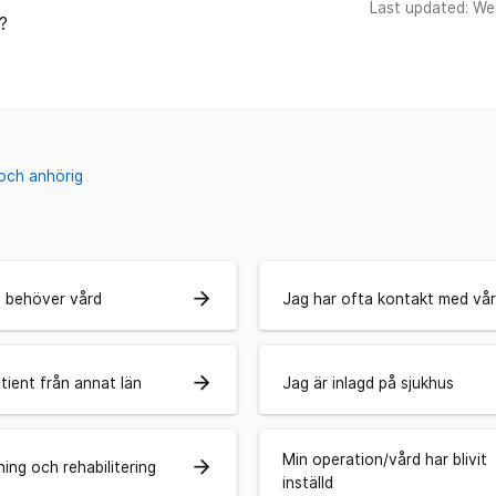
Last updated: We
?
 och anhörig
arrow_forward
 behöver vård
Jag har ofta kontakt med vå
arrow_forward
tient från annat län
Jag är inlagd på sjukhus
Min operation/vård har blivit
arrow_forward
ning och rehabilitering
inställd