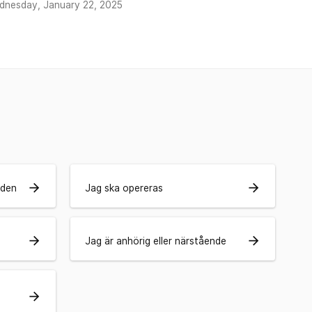
dnesday, January 22, 2025
arrow_forward
arrow_forward
rden
Jag ska opereras
arrow_forward
arrow_forward
Jag är anhörig eller närstående
arrow_forward