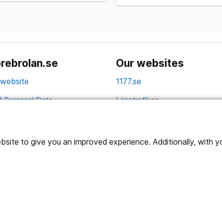
rebrolan.se
Our websites
 website
1177.se
f Personal Data
Länstrafiken
Vårdgivare
Utveckling
ite to give you an improved experience. Additionally, with you