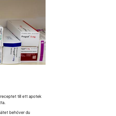
eceptet till ett apotek
tta.
 nätet behöver du