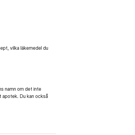
.
cept, vilka läkemedel du
ns namn om det inte
tt apotek. Du kan också