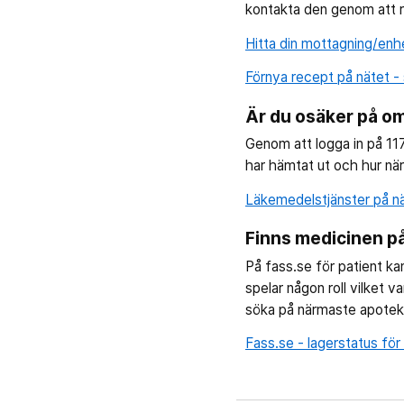
kontakta den genom att r
Hitta din mottagning/enh
Förnya recept på nätet - 
Är du osäker på om
Genom att logga in på 117
har hämtat ut och hur nära
Läkemedelstjänster på nä
Finns medicinen på
På fass.se för patient k
spelar någon roll vilket 
söka på närmaste apotek 
Fass.se - lagerstatus fö