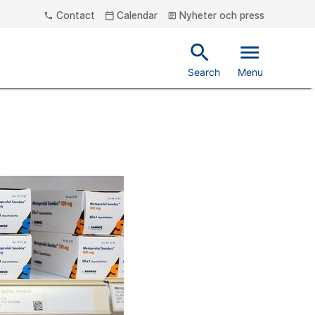
Contact
Calendar
Nyheter och press
phone
calendar_today
article
search
menu
Search
Menu