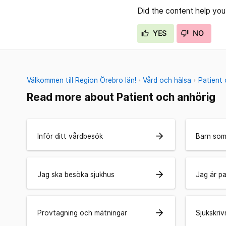
Did the content help you
YES
NO
Välkommen till Region Örebro län!
Vård och hälsa
Patient
Read more about Patient och anhörig
arrow_forward
Inför ditt vårdbesök
Barn som
arrow_forward
Jag ska besöka sjukhus
Jag är pa
arrow_forward
Provtagning och mätningar
Sjukskriv