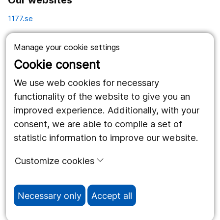
1177.se
Länstrafiken
Manage your cookie settings
Vårdgivare
Cookie consent
Utveckling
We use web cookies for necessary
functionality of the website to give you an
improved experience. Additionally, with your
Follow us
consent, we are able to compile a set of
Facebook
statistic information to improve our website.
Instagram
portrait
Customize cookies
LinkedIn
work_outline
Necessary only
Accept all